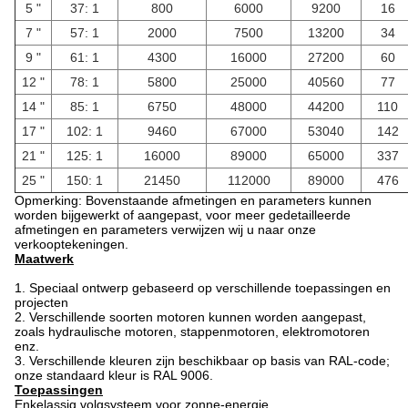
5 "
37: 1
800
6000
9200
16
7 "
57: 1
2000
7500
13200
34
9 "
61: 1
4300
16000
27200
60
12 "
78: 1
5800
25000
40560
77
14 "
85: 1
6750
48000
44200
110
17 "
102: 1
9460
67000
53040
142
21 "
125: 1
16000
89000
65000
337
25 "
150: 1
21450
112000
89000
476
Opmerking: Bovenstaande afmetingen en parameters kunnen
worden bijgewerkt of aangepast, voor meer gedetailleerde
afmetingen en parameters verwijzen wij u naar onze
verkooptekeningen.
Maatwerk
1. Speciaal ontwerp gebaseerd op verschillende toepassingen en
projecten
2. Verschillende soorten motoren kunnen worden aangepast,
zoals hydraulische motoren, stappenmotoren, elektromotoren
enz.
3. Verschillende kleuren zijn beschikbaar op basis van RAL-code;
onze standaard kleur is RAL 9006.
Toepassingen
Enkelassig volgsysteem voor zonne-energie.