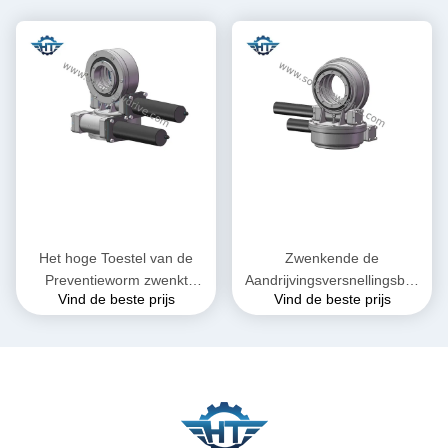
Het hoge Toestel van de
Zwenkende de
Preventieworm zwenkt
Aandrijvingsversnellingsbak
Vind de beste prijs
Vind de beste prijs
Aandrijving voor Dubbel As
van de hoge Precisie
Zonne Volgend Systeem
Dubbele As voor
Heliostaattoren CSP