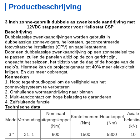
Productbeschrijving
3 inch zonne-gebruik dubbele as zwenkende aandrijving met
12VDC stappenmotor voor Heliostat CSP
Beschrijving
Dubbelassige zwenkaandrijvingen worden gebruikt in
dubbelassige zonnevolgers, heliostaten, geconcentreerde
fotovoltaïsche installaties (CPV) en satellietantenne.
Door een dubbelassige zwenkaandrijving op een zonnestelsel toe
te passen, zullen de panelen altijd op de zon gericht zijn,
ongeacht het seizoen, het tijdstip van de dag of de hoogte
van de
regio's.
Hiermee kan de projecteigenaar tot 40% meer elektriciteit
krijgen.
En dus meer opbrengst.
Kenmerken
1. Hoog tegenhoudkoppel om de veiligheid van het
zonnevolgsysteem te verbeteren
2. Omhullende wormaandrijving naar binnen
3. Multi-tandcontact om hoge belasting te garanderen
4. Zelfsluitende functie
Technische data
Nominaal
Axiale
Kantelmoment
Houdkoppel
Model
Verhouding
uitgangskoppel
belastin
(Nm)
(Nm)
(Nm)
(kN)
3 "
31: 1
600
1500
5800
10