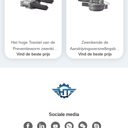
Het hoge Toestel van de
Zwenkende de
Preventieworm zwenkt
Aandrijvingsversnellingsbak
Vind de beste prijs
Vind de beste prijs
Aandrijving voor Dubbel As
van de hoge Precisie
Zonne Volgend Systeem
Dubbele As voor
Heliostaattoren CSP
Sociale media