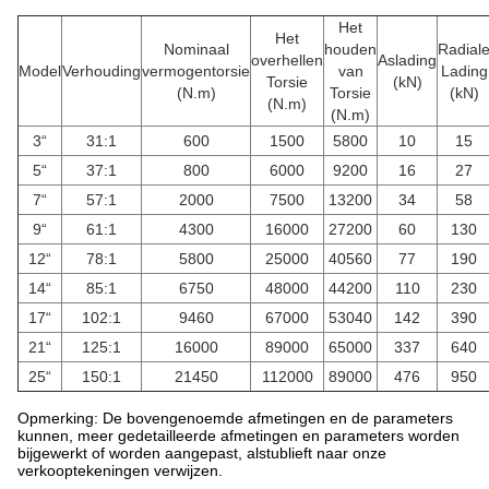
Het
Het
Nominaal
houden
Radial
overhellen
Aslading
Model
Verhouding
vermogentorsie
van
Lading
Torsie
(kN)
(N.m)
Torsie
(kN)
(N.m)
(N.m)
3“
31:1
600
1500
5800
10
15
5“
37:1
800
6000
9200
16
27
7“
57:1
2000
7500
13200
34
58
9“
61:1
4300
16000
27200
60
130
12“
78:1
5800
25000
40560
77
190
14“
85:1
6750
48000
44200
110
230
17“
102:1
9460
67000
53040
142
390
21“
125:1
16000
89000
65000
337
640
25“
150:1
21450
112000
89000
476
950
Opmerking: De bovengenoemde afmetingen en de parameters
kunnen, meer gedetailleerde afmetingen en parameters worden
bijgewerkt of worden aangepast, alstublieft naar onze
verkooptekeningen verwijzen.