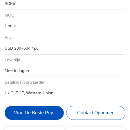
SDE5“
MOQ:
1 stuk
Prijs:
USD 280~504 / pc
Levertijd:
15~45 dagen
Betalingsvoorwaarden:
L / C, T / T, Western Union
Vind De Beste Prijs
Contact Opnemen