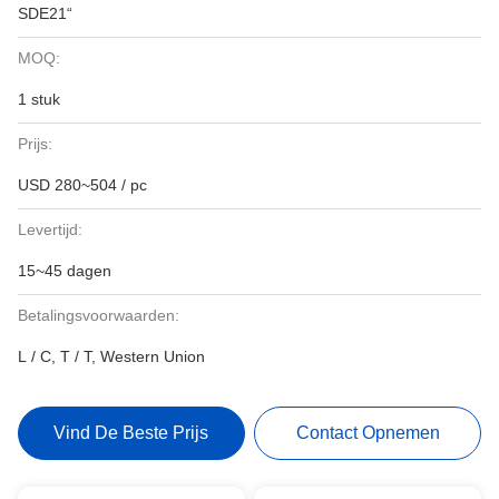
SDE21“
MOQ:
1 stuk
Prijs:
USD 280~504 / pc
Levertijd:
15~45 dagen
Betalingsvoorwaarden:
L / C, T / T, Western Union
Vind De Beste Prijs
Contact Opnemen