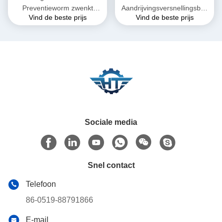
Preventieworm zwenkt
Aandrijvingsversnellingsbak
Vind de beste prijs
Vind de beste prijs
Aandrijving voor Dubbel As
van de hoge Precisie
Zonne Volgend Systeem
Dubbele As voor
Heliostaattoren CSP
Sociale media
Snel contact
Telefoon
86-0519-88791866
E-mail