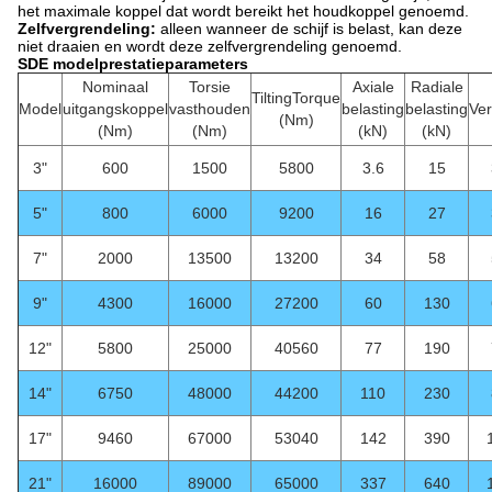
het maximale koppel dat wordt bereikt het houdkoppel genoemd.
Zelfvergrendeling:
alleen wanneer de schijf is belast, kan deze
niet draaien en wordt deze zelfvergrendeling genoemd.
SDE modelprestatieparameters
Nominaal
Torsie
Axiale
Radiale
TiltingTorque
Model
uitgangskoppel
vasthouden
belasting
belasting
Ve
(Nm)
(Nm)
(Nm)
(kN)
(kN)
3"
600
1500
5800
3.6
15
5"
800
6000
9200
16
27
7"
2000
13500
13200
34
58
9"
4300
16000
27200
60
130
12"
5800
25000
40560
77
190
14"
6750
48000
44200
110
230
17"
9460
67000
53040
142
390
21"
16000
89000
65000
337
640