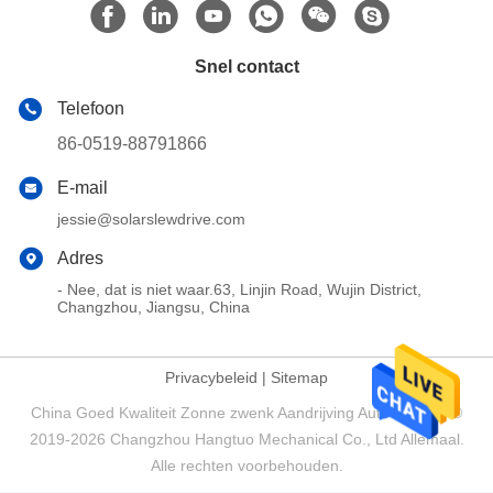
Snel contact
Telefoon
86-0519-88791866
E-mail
jessie@solarslewdrive.com
Adres
- Nee, dat is niet waar.63, Linjin Road, Wujin District,
Changzhou, Jiangsu, China
Privacybeleid
|
Sitemap
China Goed Kwaliteit Zonne zwenk Aandrijving Auteursrecht ©
2019-2026 Changzhou Hangtuo Mechanical Co., Ltd Allemaal.
Alle rechten voorbehouden.