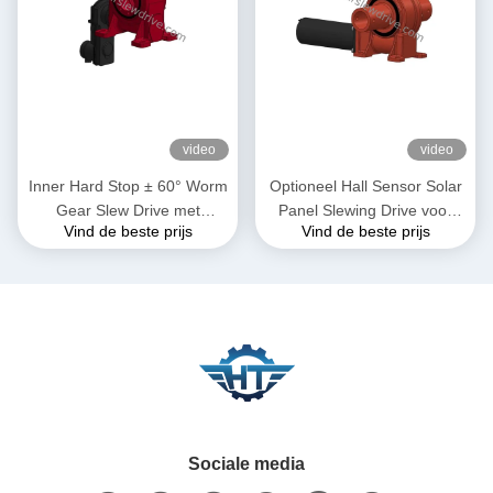
video
video
Inner Hard Stop ± 60° Worm
Optioneel Hall Sensor Solar
Gear Slew Drive met
Panel Slewing Drive voor
Vind de beste prijs
Vind de beste prijs
zelfvergrendeling en precisie
snelle en gemakkelijke
0,15 graad
installatie en op maat
gemaakte oplossingen
Sociale media