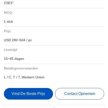
ZSE3“
MOQ:
1 stuk
Prijs:
USD 280~504 / pc
Levertijd:
15~45 dagen
Betalingsvoorwaarden:
L / C, T / T, Western Union
Vind De Beste Prijs
Contact Opnemen