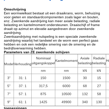
Omschrijving
Een wormwielkast bestaat uit een draaikrans, worm, behuizing
voor gieten en standaardcomponenten zoals lager en bouten,
enz. Zwenkende aandrijving kan meer axiale belasting, radiale
belasting en kantelmoment ondersteunen. Draaischijf of frame
draait op azimut en elevatie aangedreven door zwenkende
aandrijving.
Zwenkaandrijving met nulspeling is een speciale zwenkende
aandrijving waarbij het tandwiel en de worm een ​​perfect gaas
hebben en ook een redelijke smering van de smering en de
bedrijfsverwarming hebben.
Parameters van ZE zwenkende schijven
Nominaal
Axiale
Radiale
Kantelmoment
H
uitgangskoppel
belasting
belasting
Model
Verhouding
nm
nm
kN
kN
3"
31: 1
150
1500
30
15
5"
37: 1
317,5
6000
68
27
7"
57: 1
875
10500
132
58
9"
61: 1
1425
49900
340
130
toepassingen