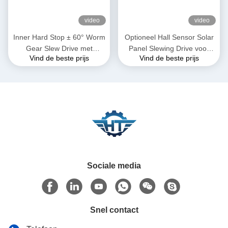
video
video
Inner Hard Stop ± 60° Worm
Optioneel Hall Sensor Solar
Gear Slew Drive met
Panel Slewing Drive voor
Vind de beste prijs
Vind de beste prijs
zelfvergrendeling en precisie
snelle en gemakkelijke
0,15 graad
installatie en op maat
gemaakte oplossingen
Sociale media
Snel contact