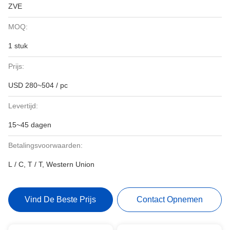
ZVE
MOQ:
1 stuk
Prijs:
USD 280~504 / pc
Levertijd:
15~45 dagen
Betalingsvoorwaarden:
L / C, T / T, Western Union
Vind De Beste Prijs
Contact Opnemen