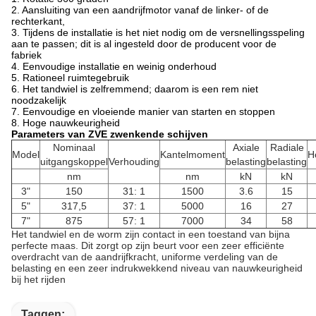
2. Aansluiting van een aandrijfmotor vanaf de linker- of de
rechterkant,
3. Tijdens de installatie is het niet nodig om de versnellingsspeling
aan te passen; dit is al ingesteld door de producent voor de
fabriek
4. Eenvoudige installatie en weinig onderhoud
5. Rationeel ruimtegebruik
6. Het tandwiel is zelfremmend; daarom is een rem niet
noodzakelijk
7. Eenvoudige en vloeiende manier van starten en stoppen
8. Hoge nauwkeurigheid
Parameters van ZVE zwenkende schijven
Nominaal
Axiale
Radiale
Model
Kantelmoment
H
uitgangskoppel
Verhouding
belasting
belasting
nm
nm
kN
kN
3"
150
31: 1
1500
3.6
15
5"
317,5
37: 1
5000
16
27
7"
875
57: 1
7000
34
58
Het tandwiel en de worm zijn contact in een toestand van bijna
perfecte maas.
Dit zorgt op zijn beurt voor een zeer efficiënte
overdracht van de aandrijfkracht, uniforme verdeling van de
belasting en een zeer indrukwekkend niveau van nauwkeurigheid
bij het rijden
Taggen: