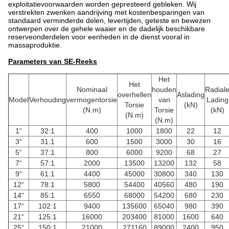
exploitatievoorwaarden worden gepresteerd gebleken. Wij
verstrekten zwenken aandrijving met kostenbesparingen van
standaard verminderde delen, levertijden, geteste en bewezen
ontwerpen over de gehele waaier en de dadelijk beschikbare
reserveonderdelen voor eenheden in de dienst vooral in
massaproduktie.
Parameters van SE-Reeks
Het
Het
Nominaal
houden
Radial
overhellen
Aslading
Model
Verhouding
vermogentorsie
van
Lading
Torsie
(kN)
(N.m)
Torsie
(kN)
(N.m)
(N.m)
1“
32:1
400
1000
1800
22
12
3“
31:1
600
1500
3000
30
16
5“
37:1
800
6000
9200
68
27
7“
57:1
2000
13500
13200
132
58
9“
61:1
4400
45000
30800
340
130
12“
78:1
5800
54400
40560
480
190
14“
85:1
6550
68000
54200
680
230
17“
102:1
9400
135600
65040
980
390
21“
125:1
16000
203400
81000
1600
640
25“
150:1
21000
271160
89000
2400
950