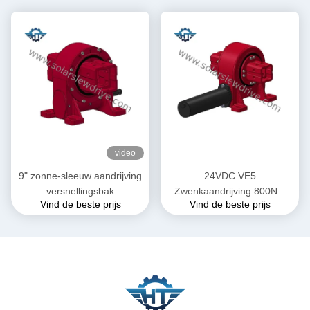
video
9" zonne-sleeuw aandrijving
24VDC VE5
versnellingsbak
Zwenkaandrijving 800Nm
Vind de beste prijs
Vind de beste prijs
Koppel voor
Zonnevolgsystemen in
Parabolische Troggen