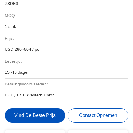
ZSDE3
MOQ:
1 stuk
Prijs:
USD 280~504 / pc
Levertijd:
15~45 dagen
Betalingsvoorwaarden:
L / C, T / T, Western Union
Vind De Beste Prijs
Contact Opnemen