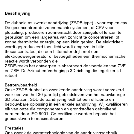
Beschrijving
De dubbele as zwenkt aandrijving (ZSDE-type) - voor csp en cpv
De geconcentreerde zonnemachtssystemen, of CPV voor
plotseling, produceren zonnemacht door spiegels of lenzen te
gebruiken om een largearea van zonlicht te concentreren, of
zonne thermische energie, op een klein gebied. De elektriciteit
wordt geproduceerd toen licht wordt omgezet in hitte
theconcentrated, die een hittemotor drijft met een
elektropowergenerator of bevoegdheden een thermochemische
reactie wordt verbonden die
ZSDE-reeks het ontwerpen is absorbeert de voordelen van ZVE
en ZSE. De Azimut en Verhogings 3D richting die tegelijkertijd
roteert.
Betrouwbaarheid
Onze ZSDE-dubbel-as zwenkende aandrijving wordt verzekerd
voor een van het 30-jaar tijd gebiedsleven van het nauwkeurige
3D plaatsen. SDE-de aandrijving leidt tot een efficiënte en
betrouwbare oplossing in één enkele aandrijving. Wij kwalificeren
elk van onze die componenten en grondstoffen gebruikend
normen door ISO 9001, Ce-certificatie worden bepaald het
gebiedsleven te maximaliseren.
Prestaties
Ons zwenk de wormtechnologie van de aandrijvingsgebruik