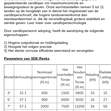
gepatenteerde zandloper om maximumcontrole en
bewegingssteun te geven. Onze wormtoestellen nemen 5 tot 11
tanden op de hoogtelijn van in dienst het ringstoestel van de
zandloperschroef, die hogere tandovereenkomst dan
standaardwormen is, die de versnellingsbak grotere stabiliteit en
sterkte geven. Leer meer over zandlopertechnologie.
Door zandloperworm adoping, heeft de aandrijving de volgende
eigenschappen:
1)
Hogere outputtorsie en holdingslading
2) Hoogste het volgen precisie
3) Het sterke corrosie efficiënte weerstand en verzegelen
Parameters van SDE-Reeks
Het
Het
Nominaal
houden
Radial
overhellen
Aslading
Model
Verhouding
vermogentorsie
van
Lading
Torsie
(kN)
(N.m)
Torsie
(kN)
(N.m)
(N.m)
3“
31:1
600
1500
5800
10
15
5“
37:1
800
6000
9200
16
27
7“
57:1
2000
7500
13200
34
58