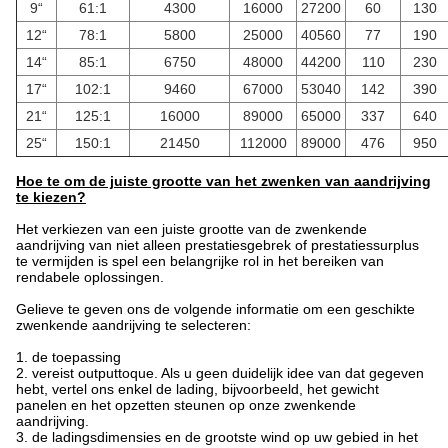
9“
61:1
4300
16000
27200
60
130
12“
78:1
5800
25000
40560
77
190
14“
85:1
6750
48000
44200
110
230
17“
102:1
9460
67000
53040
142
390
21“
125:1
16000
89000
65000
337
640
25“
150:1
21450
112000
89000
476
950
Hoe te om de juiste grootte van het zwenken van aandrijving
te kiezen?
Het verkiezen van een juiste grootte van de zwenkende
aandrijving van niet alleen prestatiesgebrek of prestatiessurplus
te vermijden is spel een belangrijke rol in het bereiken van
rendabele oplossingen.
Gelieve te geven ons de volgende informatie om een geschikte
zwenkende aandrijving te selecteren:
1.
de toepassing
2. vereist outputtoque. Als u geen duidelijk idee van dat gegeven
hebt, vertel ons enkel de lading, bijvoorbeeld, het gewicht
panelen en het opzetten steunen op onze zwenkende
aandrijving.
3. de ladingsdimensies en de grootste wind op uw gebied in het