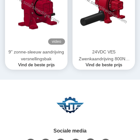
video
9" zonne-sleeuw aandrijving
24VDC VE5
versnellingsbak
Zwenkaandrijving 800Nm
Vind de beste prijs
Vind de beste prijs
Koppel voor
Zonnevolgsystemen in
Parabolische Troggen
Sociale media