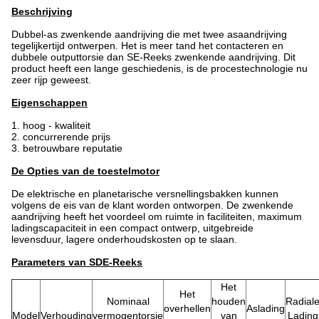
Beschrijving
Dubbel-as zwenkende aandrijving die met twee asaandrijving
tegelijkertijd ontwerpen. Het is meer tand het contacteren en
dubbele outputtorsie dan SE-Reeks zwenkende aandrijving. Dit
product heeft een lange geschiedenis, is de procestechnologie nu
zeer rijp geweest.
Eigenschappen
1.
hoog - kwaliteit
2. concurrerende prijs
3. betrouwbare reputatie
De Opties van de toestelmotor
De elektrische en planetarische versnellingsbakken kunnen
volgens de eis van de klant worden ontworpen. De zwenkende
aandrijving heeft het voordeel om ruimte in faciliteiten, maximum
ladingscapaciteit in een compact ontwerp, uitgebreide
levensduur, lagere onderhoudskosten op te slaan.
Parameters van SDE-Reeks
Het
Het
Nominaal
houden
Radial
overhellen
Aslading
Model
Verhouding
vermogentorsie
van
Lading