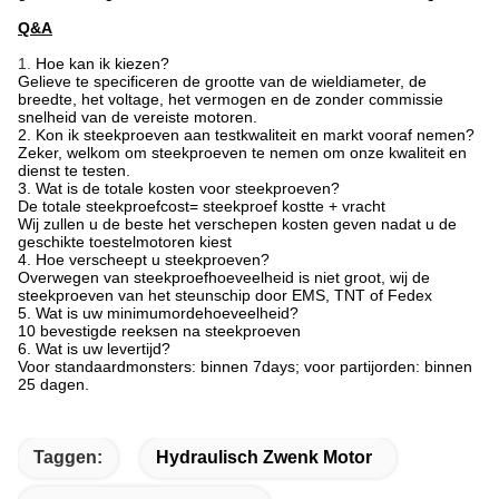
Q&A
1.
Hoe kan ik kiezen?
Gelieve te specificeren de grootte van de wieldiameter, de
breedte, het voltage, het vermogen en de zonder commissie
snelheid van de vereiste motoren.
2. Kon ik steekproeven aan testkwaliteit en markt vooraf nemen?
Zeker, welkom om steekproeven te nemen om onze kwaliteit en
dienst te testen.
3. Wat is de totale kosten voor steekproeven?
De totale steekproefcost= steekproef kostte + vracht
Wij zullen u de beste het verschepen kosten geven nadat u de
geschikte toestelmotoren kiest
4. Hoe verscheept u steekproeven?
Overwegen van steekproefhoeveelheid is niet groot, wij de
steekproeven van het steunschip door EMS, TNT of Fedex
5. Wat is uw minimumordehoeveelheid?
10 bevestigde reeksen na steekproeven
6. Wat is uw levertijd?
Voor standaardmonsters: binnen 7days; voor partijorden: binnen
25 dagen.
Taggen:
Hydraulisch Zwenk Motor