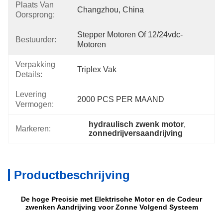
Plaats Van
Changzhou, China
Oorsprong:
Stepper Motoren Of 12/24vdc-
Bestuurder:
Motoren
Verpakking
Triplex Vak
Details:
Levering
2000 PCS PER MAAND
Vermogen:
hydraulisch zwenk motor
, 
Markeren:
zonnedrijversaandrijving
Productbeschrijving
De hoge Precisie met Elektrische Motor en de Codeur
zwenken Aandrijving voor Zonne Volgend Systeem