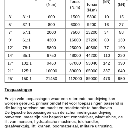
Torsie
(kN)
(N.m)
Torsie
(kN)
(N.m)
(N.m)
3“
31:1
600
1500
5800
10
15
5“
37:1
800
6000
9200
16
27
7“
57:1
2000
7500
13200
34
58
9“
61:1
4300
16000
27200
60
130
12“
78:1
5800
25000
40560
77
190
14“
85:1
6750
48000
44200
110
230
17“
102:1
9460
67000
53040
142
390
21“
125:1
16000
89000
65000
337
640
25“
150:1
21450
112000
89000
476
950
Toepassingen
Er zijn vele toepassingen waar een roterende aandrijving kan
worden gebruikt, primair omdat het voor toepassingen passend is
die lading vereisen om macht en rotatietorsie te handhaven.
De typische toepassingen van de schommelingsaandrijving
omvatten, maar zijn niet beperkt tot: zonnedrijver, windturbine, de
lift van mensen, hydraulische machines, telehandler,
graafwerktuig, lift, kranen, boormateriaal, militaire uitrusting.