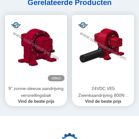
Gerelateerde Producten
video
9" zonne-sleeuw aandrijving
24VDC VE5
versnellingsbak
Zwenkaandrijving 800Nm
Vind de beste prijs
Vind de beste prijs
Koppel voor
Zonnevolgsystemen in
Parabolische Troggen