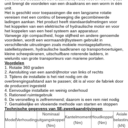
unit brengt de voordelen van een draaikrans en een worm in één
unit.
Het is geschikt voor toepassingen die een langzame rotatie
vereisen met een continu of beweging die gecombineerde
ladingen aankan. Het product heeft standaardafmetingen voor
het koppelen van een elektrische of hydraulische motor en voor
het koppelen van een heel systeem aan apparatuur.
Vanwege zijn compactheid, hoge stijfheid en andere genoemde
voordelen, wordt een wormaandrijfsysteem gebruikt in
verschillende uitrustingen zoals mobiele montageplatforms,
satellietsysteem, hydraulische laadkranen op transportvoertuigen,
kleine scheepskranen, uitschuifbare roterende ladders, in
wielunits van grote transporteurs van mariene portalen.
Voordelen
1. Rotatie 360 ​​graden
2. Aansluiting van een aandrijfmotor van links of rechts
3. Tijdens de installatie is het niet nodig om de
overbrengingsafstand aan te passen; dit is al voor de fabriek door
de producent ingesteld
4. Eenvoudige installatie en weinig onderhoud
5. Rationeel ruimtegebruik
6. De versnelling is zelfremmend; daarom is een rem niet nodig
7. Gemakkelijke en vloeiende methode van starten en stoppen
Technische gegevens van SE-zwenkaandrijvingen
Nominaal
Axiale
Kantelmoment
Houdkoppel
Model
Verhouding
uitgangskoppel
belastin
(Nm)
(Nm)
(Nm)
(kN)