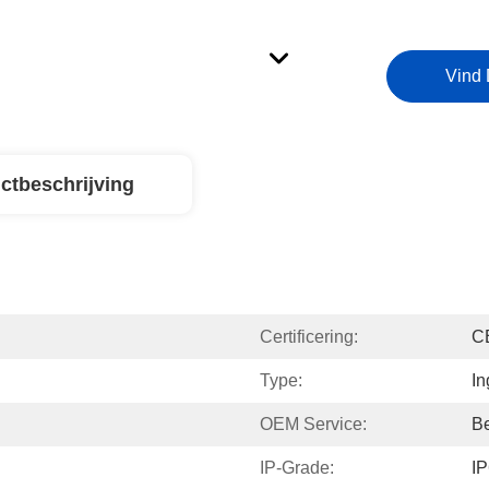
Vind 
ctbeschrijving
Certificering:
C
Type:
In
OEM Service:
B
IP-Grade:
IP