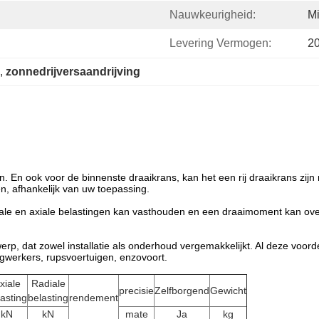
Nauwkeurigheid:
Mi
Levering Vermogen:
2
, 
zonnedrijversaandrijving
 En ook voor de binnenste draaikrans, kan het een rij draaikrans zijn 
n, afhankelijk van uw toepassing.
diale en axiale belastingen kan vasthouden en een draaimoment kan ove
p, dat zowel installatie als onderhoud vergemakkelijkt. Al deze voor
werkers, rupsvoertuigen, enzovoort.
xiale
Radiale
precisie
Zelfborgend
Gewicht
asting
belasting
rendement
kN
kN
mate
Ja
kg