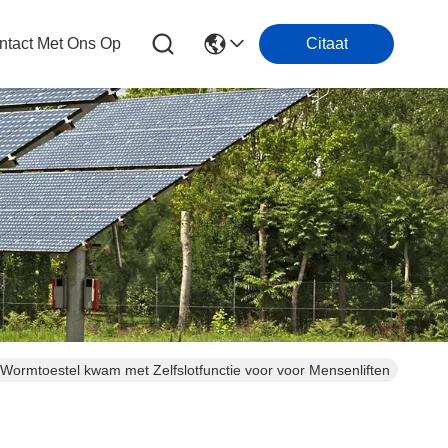
tact Met Ons Op
Citaat
Wormtoestel kwam met Zelfslotfunctie voor voor Mensenliften