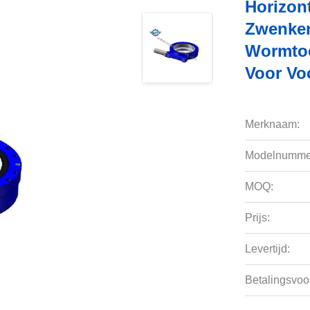
Horizon
Zwenken
Wormtoe
Voor Vo
Merknaam:
Modelnumme
MOQ:
Prijs:
Levertijd:
Betalingsvoo