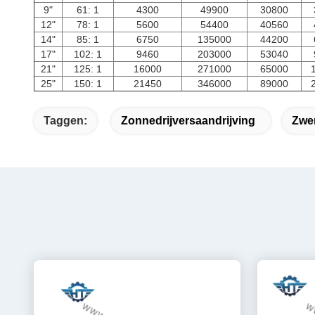
9"
61: 1
4300
49900
30800
12"
78: 1
5600
54400
40560
14"
85: 1
6750
135000
44200
17"
102: 1
9460
203000
53040
21"
125: 1
16000
271000
65000
25"
150: 1
21450
346000
89000
Taggen:
Zonnedrijversaandrijving
Zwe