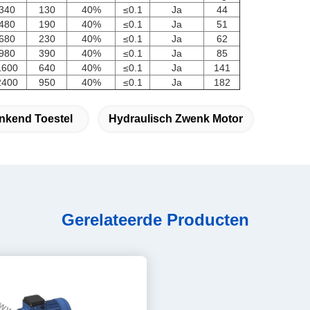
340
130
40%
≤0.1
Ja
44
480
190
40%
≤0.1
Ja
51
680
230
40%
≤0.1
Ja
62
980
390
40%
≤0.1
Ja
85
1600
640
40%
≤0.1
Ja
141
2400
950
40%
≤0.1
Ja
182
nkend Toestel
Hydraulisch Zwenk Motor
Gerelateerde Producten