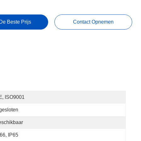
De Beste Prijs
Contact Opnemen
E, ISO9001
gesloten
eschikbaar
66, IP65