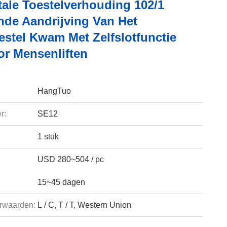
tale Toestelverhouding 102/1
de Aandrijving Van Het
stel Kwam Met Zelfslotfunctie
or Mensenliften
HangTuo
r:
SE12
1 stuk
USD 280~504 / pc
15~45 dagen
rwaarden:
L / C, T / T, Western Union