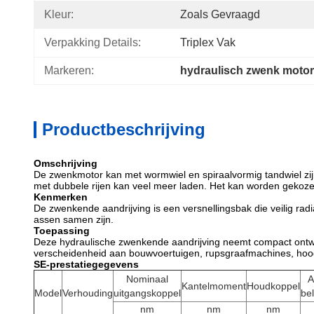
Kleur:
Zoals Gevraagd
Verpakking Details:
Triplex Vak
Markeren:
hydraulisch zwenk motor
Productbeschrijving
Omschrijving
De zwenkmotor kan met wormwiel en spiraalvormig tandwiel zijn.
met dubbele rijen kan veel meer laden. Het kan worden gekoze
Kenmerken
De zwenkende aandrijving is een versnellingsbak die veilig ra
assen samen zijn.
Toepassing
Deze hydraulische zwenkende aandrijving neemt compact ontwer
verscheidenheid aan bouwvoertuigen, rupsgraafmachines, hoog
SE-prestatiegegevens
Nominaal
A
Kantelmoment
Houdkoppel
Model
Verhouding
uitgangskoppel
bel
nm
nm
nm