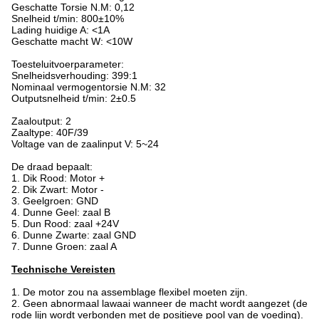
Geschatte Torsie N.M: 0,12
Snelheid t/min: 800±10%
Lading huidige A: <1A
Geschatte macht W: <10W
Toesteluitvoerparameter:
Snelheidsverhouding: 399:1
Nominaal vermogentorsie N.M: 32
Outputsnelheid t/min: 2±0.5
Zaaloutput: 2
Zaaltype: 40F/39
Voltage van de zaalinput V: 5~24
De draad bepaalt:
1. Dik Rood: Motor +
2. Dik Zwart: Motor -
3. Geelgroen: GND
4. Dunne Geel: zaal B
5. Dun Rood: zaal +24V
6. Dunne Zwarte: zaal GND
7. Dunne Groen: zaal A
Technische Vereisten
1. De motor zou na assemblage flexibel moeten zijn.
2. Geen abnormaal lawaai wanneer de macht wordt aangezet (de
rode lijn wordt verbonden met de positieve pool van de voeding).