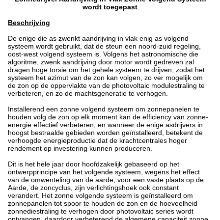
wordt toegepast
Beschrijving
De enige die as zwenkt aandrijving in vlak enig as volgend
systeem wordt gebruikt, dat de steun een noord-zuid regeling,
oost-west volgend systeem is. Volgens het astronomische die
algoritme, zwenk aandrijving door motor wordt gedreven zal
dragen hoge torsie om het gehele systeem te drijven, zodat het
systeem het azimut van de zon kan volgen, zo ver mogelijk om
de zon op de oppervlakte van de photovoltaic modulestraling te
verbeteren, en zo de machtsgeneratie te verhogen.
Installerend een zonne volgend systeem om zonnepanelen te
houden volg de zon op elk moment kan de efficiency van zonne-
energie effectief verbeteren, en wanneer de enige asdrijvers in
hoogst bestraalde gebieden worden geïnstalleerd, betekent de
verhoogde energieproductie dat de krachtcentrales hoger
rendement op investering kunnen produceren.
Dit is het hele jaar door hoofdzakelijk gebaseerd op het
ontwerpprincipe van het volgende systeem, wegens het effect
van de omwenteling van de aarde, voor een vaste plaats op de
Aarde, de zoncyclus, zijn verlichtingshoek ook constant
verandert. Het zonne volgende systeem is geïnstalleerd om
zonnepanelen tot spoor te houden de zon en de hoeveelheid
zonnediestraling te verhogen door photovoltaic series wordt
ontvangen, daardoor verbeterend de algemene capaciteit zonne