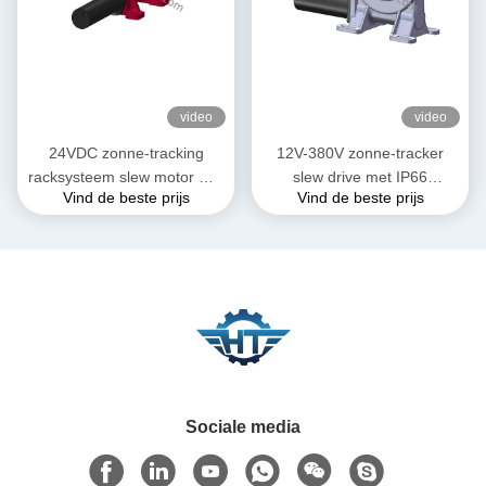
video
video
24VDC zonne-tracking
12V-380V zonne-tracker
racksysteem slew motor met
slew drive met IP66
Vind de beste prijs
Vind de beste prijs
een enkele as / dubbele as
bescherming voor PV-
aandrijving
tracking systeem
Sociale media