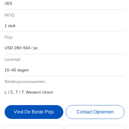
VE9
MOQ:
1 stuk
Prijs:
USD 280~504 / pc
Levertijd:
15~45 dagen
Betalingsvoorwaarden:
L / C, T / T, Western Union
Vind De Beste Prijs
Contact Opnemen