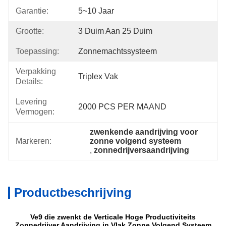
Garantie:
5~10 Jaar
Grootte:
3 Duim Aan 25 Duim
Toepassing:
Zonnemachtssysteem
Verpakking
Triplex Vak
Details:
Levering
2000 PCS PER MAAND
Vermogen:
zwenkende aandrijving voor 
Markeren:
zonne volgend systeem
, 
zonnedrijversaandrijving
Productbeschrijving
Ve9 die zwenkt de Verticale Hoge Productiviteits
Zonnedrijver Aandrijving in Vlak Zonne Volgend Systeem