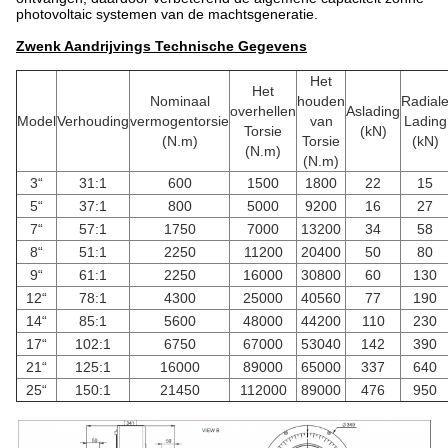
photovoltaic systemen van de machtsgeneratie.
Zwenk Aandrijvings Technische Gegevens
Het
Het
Nominaal
houden
Radial
overhellen
Aslading
Model
Verhouding
vermogentorsie
van
Lading
Torsie
(kN)
(N.m)
Torsie
(kN)
(N.m)
(N.m)
3“
31:1
600
1500
1800
22
15
5“
37:1
800
5000
9200
16
27
7“
57:1
1750
7000
13200
34
58
8“
51:1
2250
11200
20400
50
80
9“
61:1
2250
16000
30800
60
130
12“
78:1
4300
25000
40560
77
190
14“
85:1
5600
48000
44200
110
230
17“
102:1
6750
67000
53040
142
390
21“
125:1
16000
89000
65000
337
640
25“
150:1
21450
112000
89000
476
950