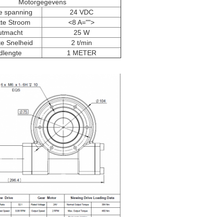
Motorgegevens
e spanning
24 VDC
te Stroom
<8 A="">
utmacht
25 W
e Snelheid
2 t/min
dlengte
1 METER