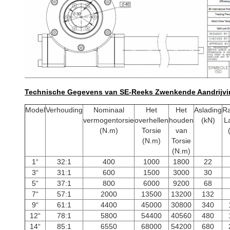
Technische Gegevens van SE-Reeks Zwenkende Aandrijvi
Model
Verhouding
Nominaal
Het
Het
Aslading
Ra
vermogentorsie
overhellen
houden
(kN)
L
(N.m)
Torsie
van
(N.m)
Torsie
(N.m)
1“
32:1
400
1000
1800
22
3“
31:1
600
1500
3000
30
5“
37:1
800
6000
9200
68
7“
57:1
2000
13500
13200
132
9“
61:1
4400
45000
30800
340
12“
78:1
5800
54400
40560
480
14“
85:1
6550
68000
54200
680