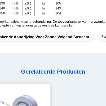
390
40%
≤0.1
Ja
105
640
40%
≤0.1
Ja
149
950
40%
≤0.1
Ja
204
erkanaalthermische behandeling: De toevoerkanalen van het zwenkend
diepte van vaste vorm gegeven laag kan bereiken.
nkende Aandrijving Voor Zonne Volgend Systeem
Zw
Gerelateerde Producten