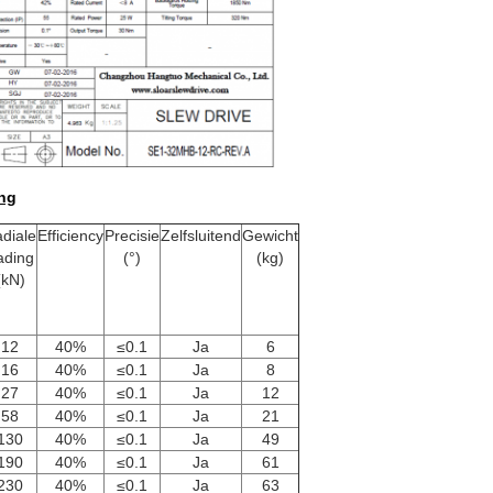
ng
diale
Efficiency
Precisie
Zelfsluitend
Gewicht
ading
(°)
(kg)
(kN)
12
40%
≤0.1
Ja
6
16
40%
≤0.1
Ja
8
27
40%
≤0.1
Ja
12
58
40%
≤0.1
Ja
21
130
40%
≤0.1
Ja
49
190
40%
≤0.1
Ja
61
230
40%
≤0.1
Ja
63