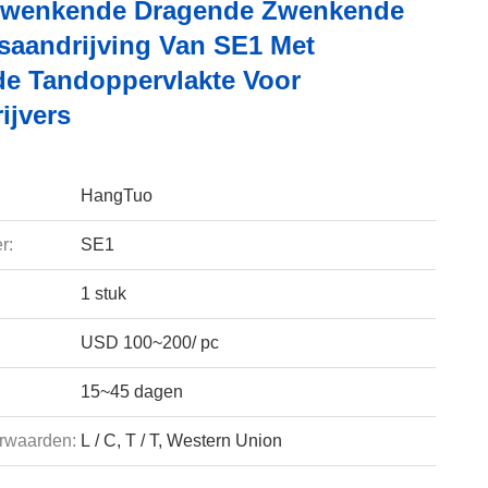
Zwenkende Dragende Zwenkende
saandrijving Van SE1 Met
e Tandoppervlakte Voor
ijvers
HangTuo
r:
SE1
1 stuk
USD 100~200/ pc
15~45 dagen
rwaarden:
L / C, T / T, Western Union