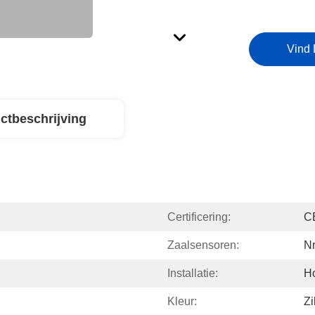
Vind 
ctbeschrijving
Certificering:
C
Zaalsensoren:
N
Installatie:
Ho
Kleur:
Zi