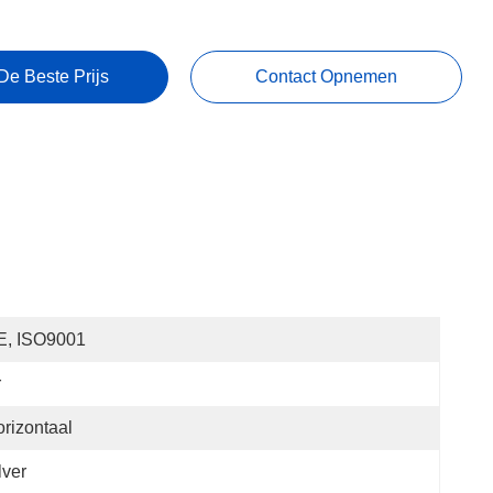
De Beste Prijs
Contact Opnemen
E, ISO9001
r
rizontaal
lver