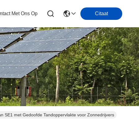
tact Met Ons Op
Citaat
n SE1 met Gedoofde Tandoppervlakte voor Zonnedrijvers