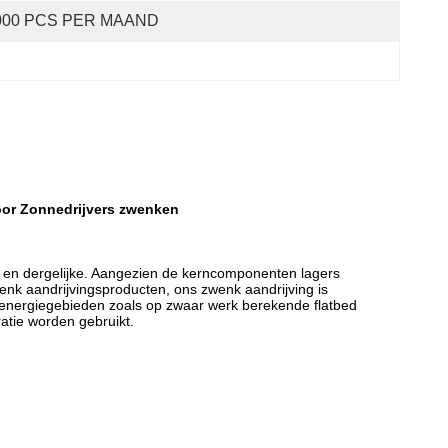
000 PCS PER MAAND
oor Zonnedrijvers zwenken
 en dergelijke. Aangezien de kerncomponenten lagers
wenk aandrijvingsproducten, ons zwenk aandrijving is
e energiegebieden zoals op zwaar werk berekende flatbed
tie worden gebruikt.