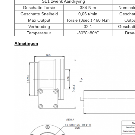
SE1 zwenk Aandrijving
Geschatte Torsie
384 N.m
Nominal
Geschatte Snelheid
0,06 t/min
Geschat
Max Output
Torsie (3sec.) 460 N.m
Outp
Verhouding
32:1
Geschatt
Temperatuur
-30℃~80℃
Draa
Afmetingen