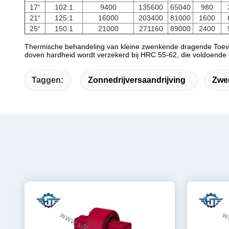
17“
102:1
9400
135600
65040
980
21“
125:1
16000
203400
81000
1600
25“
150:1
21000
271160
89000
2400
Thermische behandeling van kleine zwenkende dragende Toevo
doven hardheid wordt verzekerd bij HRC 55-62, die voldoende 
Taggen:
Zonnedrijversaandrijving
Zwe