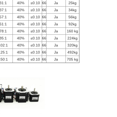
31:1
40%
≤0.10
66
Ja
25kg
37:1
40%
≤0.10
66
Ja
34kg
57:1
40%
≤0.10
66
Ja
56kg
61:1
40%
≤0.10
66
Ja
92kg
78:1
40%
≤0.10
66
Ja
160 kg
85:1
40%
≤0.10
66
Ja
224kg
102:1
40%
≤0.10
66
Ja
320kg
125:1
40%
≤0.10
66
Ja
492kg
150:1
40%
≤0.10
66
Ja
705 kg