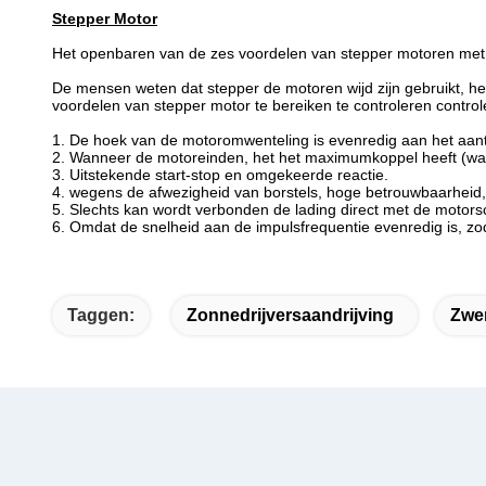
Stepper Motor
Het openbaren van de zes voordelen van stepper motoren met 
De mensen weten dat stepper de motoren wijd zijn gebruikt, he
voordelen van stepper motor te bereiken te controleren contro
1. De hoek van de motoromwenteling is evenredig aan het aant
2. Wanneer de motoreinden, het het maximumkoppel heeft (wan
3. Uitstekende start-stop en omgekeerde reactie.
4. wegens de afwezigheid van borstels, hoge betrouwbaarheid, 
5. Slechts kan wordt verbonden de lading direct met de motors
6. Omdat de snelheid aan de impulsfrequentie evenredig is, zod
Taggen:
Zonnedrijversaandrijving
Zwe