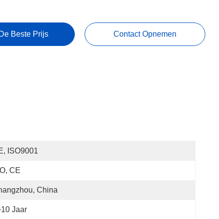
De Beste Prijs
Contact Opnemen
E, ISO9001
SO, CE
hangzhou, China
10 Jaar