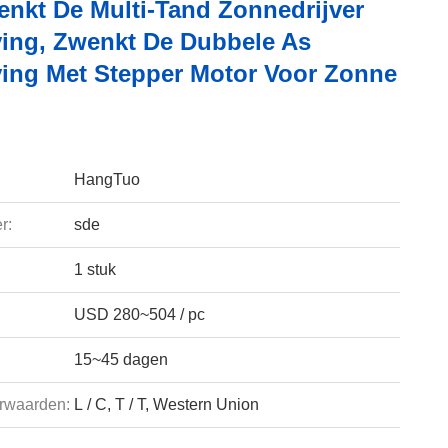
enkt De Multi-Tand Zonnedrijver
ving, Zwenkt De Dubbele As
ving Met Stepper Motor Voor Zonne
HangTuo
r:
sde
1 stuk
USD 280~504 / pc
15~45 dagen
rwaarden:
L / C, T / T, Western Union