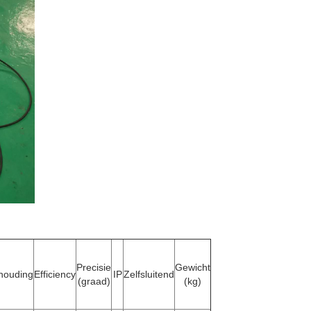
Precisie
Gewicht
houding
Efficiency
IP
Zelfsluitend
(graad)
(kg)