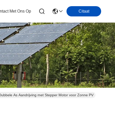
tact Met Ons Op
Citaat
 Dubbele As Aandrijving met Stepper Motor voor Zonne PV