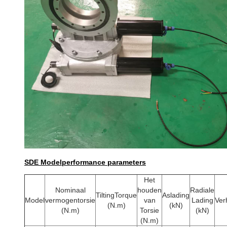
SDE Modelperformance parameters
Het
Nominaal
houden
Radiale
TiltingTorque
Aslading
Model
vermogentorsie
van
Lading
Ver
(N.m)
(kN)
(N.m)
Torsie
(kN)
(N.m)