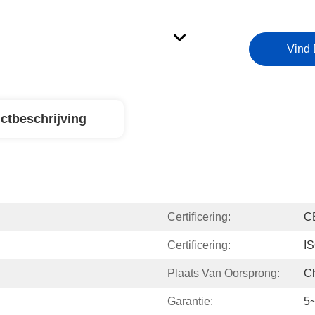
Vind 
ctbeschrijving
Certificering:
C
Certificering:
I
Plaats Van Oorsprong:
C
Garantie:
5~