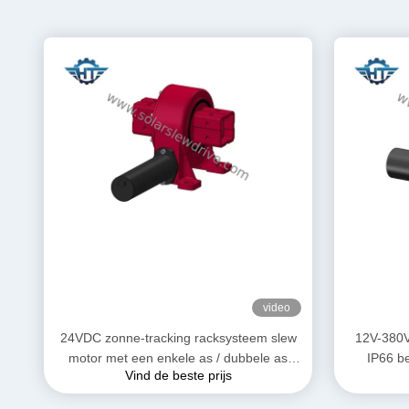
video
24VDC zonne-tracking racksysteem slew
12V-380V
motor met een enkele as / dubbele as
IP66 b
Vind de beste prijs
aandrijving