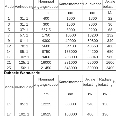
Nominaal
Axiale
Kantelmoment
Houdkoppel
Model
Verhouding
uitgangskoppel
belastin
nm
nm
nm
kN
1"
31: 1
400
1000
1800
22
3"
31: 1
300
1500
7000
30
5"
37: 1
637.5
6000
9200
68
7"
57: 1
1750
10500
13200
132
9"
61: 1
4300
49900
30800
340
12"
78: 1
5600
54400
40560
480
14"
85: 1
6750
135000
44200
680
17"
102: 1
9460
203000
53040
980
21"
125: 1
16000
271000
65000
1600
25"
150: 1
21450
346000
89000
2400
Dubbele Worm-serie
Nominaal
Axiale
Radiale
Kantelmoment
H
uitgangskoppel
belasting
belasting
Model
Verhouding
nm
nm
kN
kN
14"
85: 1
12225
68000
340
130
17"
102: 1
18525
160000
480
190