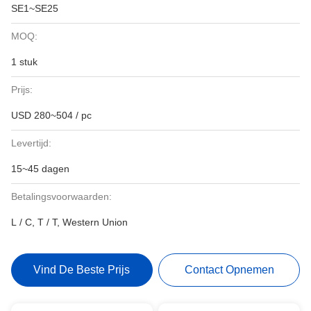
SE1~SE25
MOQ:
1 stuk
Prijs:
USD 280~504 / pc
Levertijd:
15~45 dagen
Betalingsvoorwaarden:
L / C, T / T, Western Union
Vind De Beste Prijs
Contact Opnemen