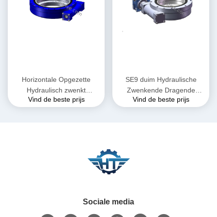
Horizontale Opgezette
SE9 duim Hydraulische
Hydraulisch zwenkt
Zwenkende Dragende
Vind de beste prijs
Vind de beste prijs
Aandrijving met
Aandrijving met
Zelfslotfunctie voor
Servomotoren voor Kranen
Autokraan
Sociale media