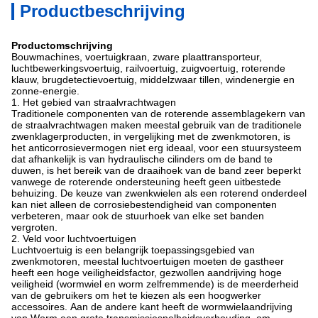
Productbeschrijving
Productomschrijving
Bouwmachines, voertuigkraan, zware plaattransporteur,
luchtbewerkingsvoertuig, railvoertuig, zuigvoertuig, roterende
klauw, brugdetectievoertuig, middelzwaar tillen, windenergie en
zonne-energie.
1. Het gebied van straalvrachtwagen
Traditionele componenten van de roterende assemblagekern van
de straalvrachtwagen maken meestal gebruik van de traditionele
zwenklagerproducten, in vergelijking met de zwenkmotoren, is
het anticorrosievermogen niet erg ideaal, voor een stuursysteem
dat afhankelijk is van hydraulische cilinders om de band te
duwen, is het bereik van de draaihoek van de band zeer beperkt
vanwege de roterende ondersteuning heeft geen uitbestede
behuizing.
De keuze van zwenkwielen als een roterend onderdeel
kan niet alleen de corrosiebestendigheid van componenten
verbeteren, maar ook de stuurhoek van elke set banden
vergroten.
2. Veld voor luchtvoertuigen
Luchtvoertuig is een belangrijk toepassingsgebied van
zwenkmotoren, meestal luchtvoertuigen moeten de gastheer
heeft een hoge veiligheidsfactor, gezwollen aandrijving hoge
veiligheid (wormwiel en worm zelfremmende) is de meerderheid
van de gebruikers om het te kiezen als een hoogwerker
accessoires.
Aan de andere kant heeft de wormwielaandrijving