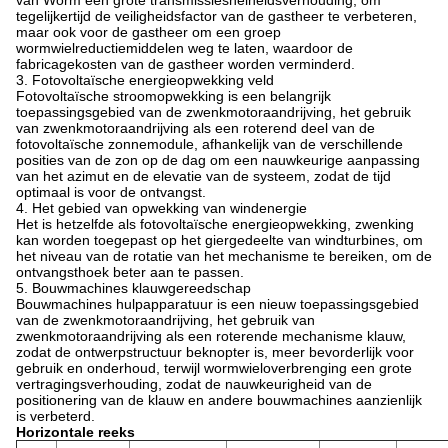
van Worm een ​​grote transmissiesnelheidsverhouding, om
tegelijkertijd de veiligheidsfactor van de gastheer te verbeteren,
maar ook voor de gastheer om een ​​groep
wormwielreductiemiddelen weg te laten, waardoor de
fabricagekosten van de gastheer worden verminderd.
3. Fotovoltaïsche energieopwekking veld
Fotovoltaïsche stroomopwekking is een belangrijk
toepassingsgebied van de zwenkmotoraandrijving, het gebruik
van zwenkmotoraandrijving als een roterend deel van de
fotovoltaïsche zonnemodule, afhankelijk van de verschillende
posities van de zon op de dag om een ​​nauwkeurige aanpassing
van het azimut en de elevatie van de systeem, zodat de tijd
optimaal is voor de ontvangst.
4. Het gebied van opwekking van windenergie
Het is hetzelfde als fotovoltaïsche energieopwekking, zwenking
kan worden toegepast op het giergedeelte van windturbines, om
het niveau van de rotatie van het mechanisme te bereiken, om de
ontvangsthoek beter aan te passen.
5. Bouwmachines klauwgereedschap
Bouwmachines hulpapparatuur is een nieuw toepassingsgebied
van de zwenkmotoraandrijving, het gebruik van
zwenkmotoraandrijving als een roterende mechanisme klauw,
zodat de ontwerpstructuur beknopter is, meer bevorderlijk voor
gebruik en onderhoud, terwijl wormwieloverbrenging een grote
vertragingsverhouding, zodat de nauwkeurigheid van de
positionering van de klauw en andere bouwmachines aanzienlijk
is verbeterd.
Horizontale reeks