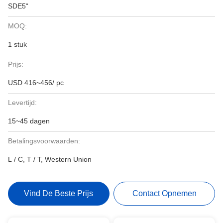
SDE5“
MOQ:
1 stuk
Prijs:
USD 416~456/ pc
Levertijd:
15~45 dagen
Betalingsvoorwaarden:
L / C, T / T, Western Union
Vind De Beste Prijs
Contact Opnemen