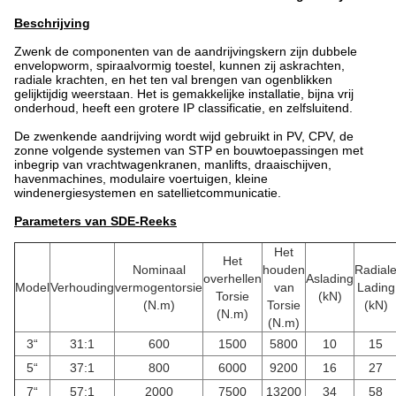
Beschrijving
Zwenk de
componenten van de
aandrijvings
kern zijn dubbele
envelopworm, spiraalvormig toestel, kunnen zij askrachten,
radiale krachten, en het ten val brengen van ogenblikken
gelijktijdig weerstaan. Het is gemakkelijke installatie, bijna vrij
onderhoud, heeft een grotere IP classificatie, en zelfsluitend.
De zwenkende aandrijving wordt wijd gebruikt in PV, CPV, de
zonne volgende systemen van STP en bouwtoepassingen met
inbegrip van vrachtwagenkranen, manlifts, draaischijven,
havenmachines, modulaire voertuigen, kleine
windenergiesystemen en satellietcommunicatie.
Parameters van SDE-Reeks
Het
Het
Nominaal
houden
Radial
overhellen
Aslading
Model
Verhouding
vermogentorsie
van
Lading
Torsie
(kN)
(N.m)
Torsie
(kN)
(N.m)
(N.m)
3“
31:1
600
1500
5800
10
15
5“
37:1
800
6000
9200
16
27
7“
57:1
2000
7500
13200
34
58