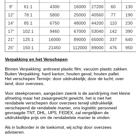
9“
61:1
4300
16000
27200
60
130
12“
78:1
5800
25000
40560
77
190
14“
85:1
6750
48000
44200
110
230
17“
102:1
9460
67000
53040
142
390
21“
125:1
16000
89000
65000
337
640
25“
150:1
21450
112000
89000
476
950
Verpakking en het Verschepen
Binnen Verpakking: antiroest plastic film; vacuüm plastic zakken.
Buiten Verpakking: hard karton; houten geval; houten pallet.
Het verschepen Termijn: door uitdrukkelijk; door de lucht; over
land; door overzees.
Voor steekproeven, aangezien zwenk is de aandrijving met kleine
afmeting maar het zwaargewicht gewicht, het is niet het
rendabele verschepen door overzees terwijl uitdrukkelijk
verschepend de rendabele manier, ons logistitic personeel
gevraagde TNT, DHL, UPS, FEDEX, zal vergelijken de
uitdrukkelijke prijs om de rendabelste manier te vinden.
Als in bulkorder in de toekomst, wij schip door overzees
adviseren.