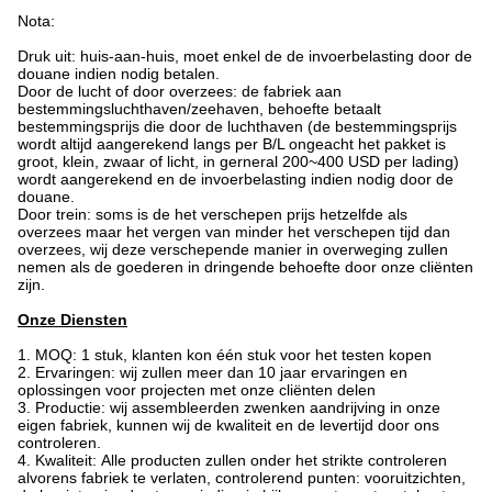
Nota:
Druk uit: huis-aan-huis, moet enkel de de invoerbelasting door de
douane indien nodig betalen.
Door de lucht of door overzees: de fabriek aan
bestemmingsluchthaven/zeehaven, behoefte betaalt
bestemmingsprijs die door de luchthaven (de bestemmingsprijs
wordt altijd aangerekend langs per B/L ongeacht het pakket is
groot, klein, zwaar of licht, in gerneral 200~400 USD per lading)
wordt aangerekend en de invoerbelasting indien nodig door de
douane.
Door trein: soms is de het verschepen prijs hetzelfde als
overzees maar het vergen van minder het verschepen tijd dan
overzees, wij deze verschepende manier in overweging zullen
nemen als de goederen in dringende behoefte door onze cliënten
zijn.
Onze Diensten
1. MOQ: 1 stuk, klanten kon één stuk voor het testen kopen
2. Ervaringen: wij zullen meer dan 10 jaar ervaringen en
oplossingen voor projecten met onze cliënten delen
3. Productie: wij assembleerden zwenken aandrijving in onze
eigen fabriek, kunnen wij de kwaliteit en de levertijd door ons
controleren.
4. Kwaliteit: Alle producten zullen onder het strikte controleren
alvorens fabriek te verlaten, controlerend punten: vooruitzichten,