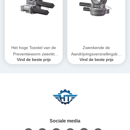
Het hoge Toestel van de
Zwenkende de
Preventieworm zwenkt
Aandrijvingsversnellingsbak
Vind de beste prijs
Vind de beste prijs
Aandrijving voor Dubbel As
van de hoge Precisie
Zonne Volgend Systeem
Dubbele As voor
Heliostaattoren CSP
Sociale media