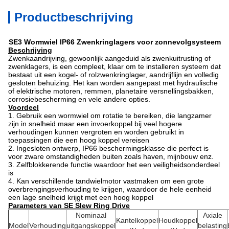
Productbeschrijving
SE3 Wormwiel IP66 Zwenkringlagers voor zonnevolgsysteem
Beschrijving
Zwenkaandrijving, gewoonlijk aangeduid als zwenkuitrusting of
zwenklagers, is een compleet, klaar om te installeren systeem dat
bestaat uit een kogel- of rolzwenkringlager, aandrijflijn en volledig
gesloten behuizing.
Het kan worden aangepast met hydraulische
of elektrische motoren, remmen, planetaire versnellingsbakken,
corrosiebescherming en vele andere opties.
Voordeel
1. Gebruik een wormwiel om rotatie te bereiken, die langzamer
zijn in snelheid maar een invoerkoppel bij veel hogere
verhoudingen kunnen vergroten en worden gebruikt in
toepassingen die een hoog koppel vereisen
2. Ingesloten ontwerp, IP66 beschermingsklasse die perfect is
voor zware omstandigheden buiten zoals haven, mijnbouw enz.
3. Zelfblokkerende functie waardoor het een veiligheidsonderdeel
is
4. Kan verschillende tandwielmotor vastmaken om een ​​grote
overbrengingsverhouding te krijgen, waardoor de hele eenheid
een lage snelheid krijgt met een hoog koppel
Parameters van SE Slew Ring Drive
Nominaal
Axiale
Kantelkoppel
Houdkoppel
Model
Verhouding
uitgangskoppel
belasting