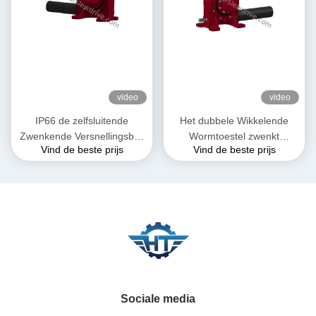
video
video
IP66 de zelfsluitende
Het dubbele Wikkelende
Zwenkende Versnellingsbak
Wormtoestel zwenkt
Vind de beste prijs
Vind de beste prijs
van het
Aandrijving voor
Aandrijvingsreductiemiddel
Zonnepaneel Volgend
voor Zonne Volgend
Systeem
Systeem
Sociale media