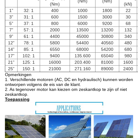
(Nm)
(Nm)
(Nm)
(kN)
1”
32: 1
400
1000
1800
22
3”
31: 1
600
1500
3000
30
5”
37: 1
800
6000
9200
68
7”
57: 1
2000
13500
13200
132
9”
61: 1
4400
45000
30800
340
12”
78: 1
5800
54400
40560
480
14”
85: 1
6550
68000
54200
680
17”
102: 1
9400
135.600
65040
980
21”
125: 1
16000
203.400
81000
1600
25”
150: 1
21000
271.160
89000
2400
Opmerkingen
1. Verschillende motoren (AC, DC en hydraulisch) kunnen worden
ontworpen volgens de eis van de klant.
2. As tegenover motor kan kiezen om zeskantkop te zijn of niet
zeskantkop.
Toepassing