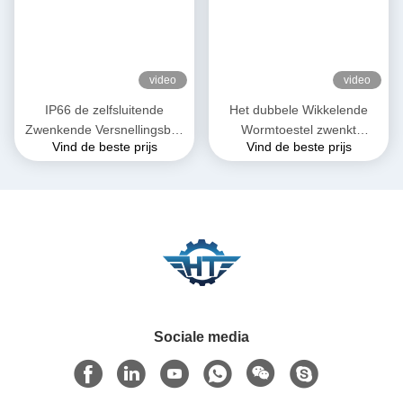
video
video
IP66 de zelfsluitende
Het dubbele Wikkelende
Zwenkende Versnellingsbak
Wormtoestel zwenkt
Vind de beste prijs
Vind de beste prijs
van het
Aandrijving voor
Aandrijvingsreductiemiddel
Zonnepaneel Volgend
voor Zonne Volgend
Systeem
Systeem
Sociale media