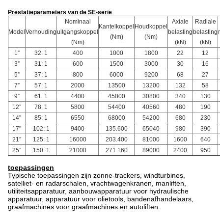
Prestatieparameters van de SE-serie
Nominaal
Axiale
Radiale
Kantelkoppel
Houdkoppel
Model
Verhouding
uitgangskoppel
belasting
belasting
(Nm)
(Nm)
(Nm)
(kN)
(kN)
1”
32: 1
400
1000
1800
22
12
3”
31: 1
600
1500
3000
30
16
5”
37: 1
800
6000
9200
68
27
7”
57: 1
2000
13500
13200
132
58
9”
61: 1
4400
45000
30800
340
130
12”
78: 1
5800
54400
40560
480
190
14”
85: 1
6550
68000
54200
680
230
17”
102: 1
9400
135.600
65040
980
390
21”
125: 1
16000
203.400
81000
1600
640
25”
150: 1
21000
271.160
89000
2400
950
toepassingen
Typische toepassingen zijn zonne-trackers, windturbines,
satelliet- en radarschalen, vrachtwagenkranen, manliften,
utiliteitsapparatuur, aanbouwapparatuur voor hydraulische
apparatuur, apparatuur voor olietools, bandenafhandelaars,
graafmachines voor graafmachines en autoliften.