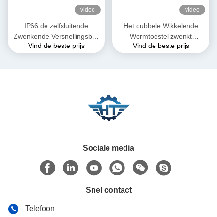
video
video
IP66 de zelfsluitende
Het dubbele Wikkelende
Zwenkende Versnellingsbak
Wormtoestel zwenkt
Vind de beste prijs
Vind de beste prijs
van het
Aandrijving voor
Aandrijvingsreductiemiddel
Zonnepaneel Volgend
voor Zonne Volgend
Systeem
Systeem
Sociale media
Snel contact
Telefoon