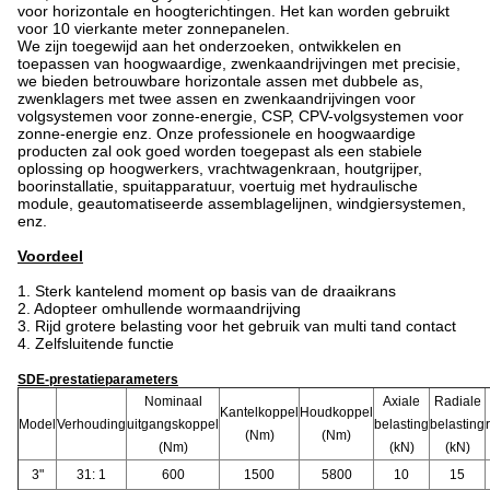
voor horizontale en hoogterichtingen.
Het kan worden gebruikt
voor 10 vierkante meter zonnepanelen.
We zijn toegewijd aan het onderzoeken, ontwikkelen en
toepassen van hoogwaardige, zwenkaandrijvingen met precisie,
we bieden betrouwbare horizontale assen met dubbele as,
zwenklagers met twee assen en zwenkaandrijvingen voor
volgsystemen voor zonne-energie, CSP, CPV-volgsystemen voor
zonne-energie enz. Onze professionele en hoogwaardige
producten zal ook goed worden toegepast als een stabiele
oplossing op hoogwerkers, vrachtwagenkraan, houtgrijper,
boorinstallatie, spuitapparatuur, voertuig met hydraulische
module, geautomatiseerde assemblagelijnen, windgiersystemen,
enz.
Voordeel
1. Sterk kantelend moment op basis van de draaikrans
2. Adopteer omhullende wormaandrijving
3. Rijd grotere belasting voor het gebruik van multi tand contact
4. Zelfsluitende functie
SDE-prestatieparameters
Nominaal
Axiale
Radiale
Kantelkoppel
Houdkoppel
Model
Verhouding
uitgangskoppel
belasting
belasting
(Nm)
(Nm)
(Nm)
(kN)
(kN)
3"
31: 1
600
1500
5800
10
15