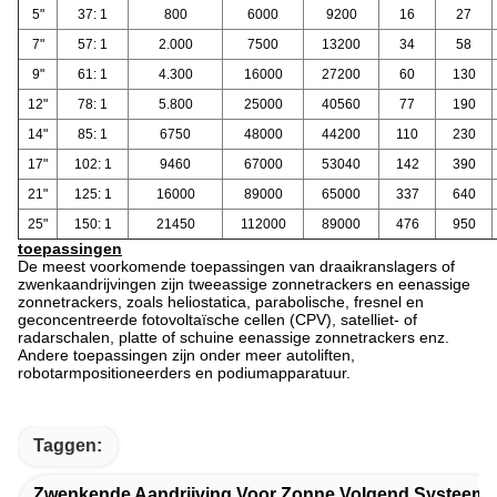
5"
37: 1
800
6000
9200
16
27
7"
57: 1
2.000
7500
13200
34
58
9"
61: 1
4.300
16000
27200
60
130
12"
78: 1
5.800
25000
40560
77
190
14"
85: 1
6750
48000
44200
110
230
17"
102: 1
9460
67000
53040
142
390
21"
125: 1
16000
89000
65000
337
640
25"
150: 1
21450
112000
89000
476
950
toepassingen
De meest voorkomende toepassingen van draaikranslagers of
zwenkaandrijvingen zijn tweeassige zonnetrackers en eenassige
zonnetrackers, zoals heliostatica, parabolische, fresnel en
geconcentreerde fotovoltaïsche cellen (CPV), satelliet- of
radarschalen, platte of schuine eenassige zonnetrackers enz.
Andere toepassingen zijn onder meer autoliften,
robotarmpositioneerders en podiumapparatuur.
Taggen:
Zwenkende Aandrijving Voor Zonne Volgend Systeem