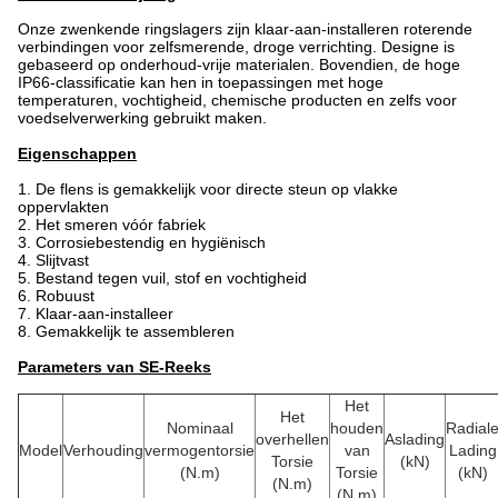
Onze zwenkende ringslagers zijn klaar-aan-installeren roterende
verbindingen voor zelfsmerende, droge verrichting. Designe is
gebaseerd op onderhoud-vrije materialen. Bovendien, de hoge
IP66-classificatie kan hen in toepassingen met hoge
temperaturen, vochtigheid, chemische producten en zelfs voor
voedselverwerking gebruikt maken.
Eigenschappen
1.
De flens is gemakkelijk voor directe steun op vlakke
oppervlakten
2.
Het smeren vóór fabriek
3. Corrosiebestendig en hygiënisch
4. Slijtvast
5. Bestand tegen vuil, stof en vochtigheid
6. Robuust
7. Klaar-aan-installeer
8.
Gemakkelijk te assembleren
Parameters van SE-Reeks
Het
Het
Nominaal
houden
Radial
overhellen
Aslading
Model
Verhouding
vermogentorsie
van
Lading
Torsie
(kN)
(N.m)
Torsie
(kN)
(N.m)
(N.m)