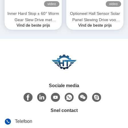
video
video
Inner Hard Stop ± 60° Worm
Optioneel Hall Sensor Solar
Gear Slew Drive met
Panel Slewing Drive voor
Vind de beste prijs
Vind de beste prijs
zelfvergrendeling en precisie
snelle en gemakkelijke
0,15 graad
installatie en op maat
gemaakte oplossingen
Sociale media
Snel contact
Telefoon