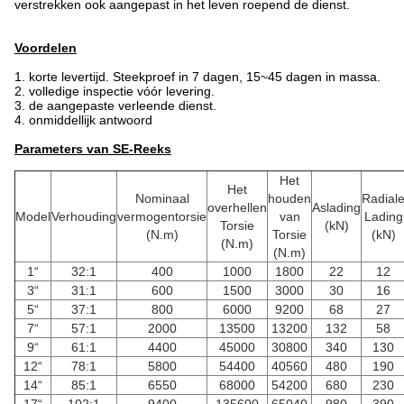
verstrekken ook aangepast in het leven roepend de dienst.
Voordelen
1.
korte levertijd. Steekproef in 7 dagen, 15~45 dagen in massa.
2. volledige inspectie vóór levering.
3. de aangepaste verleende dienst.
4. onmiddellijk antwoord
Parameters van SE-Reeks
Het
Het
Nominaal
houden
Radial
overhellen
Aslading
Model
Verhouding
vermogentorsie
van
Lading
Torsie
(kN)
(N.m)
Torsie
(kN)
(N.m)
(N.m)
1“
32:1
400
1000
1800
22
12
3“
31:1
600
1500
3000
30
16
5“
37:1
800
6000
9200
68
27
7“
57:1
2000
13500
13200
132
58
9“
61:1
4400
45000
30800
340
130
12“
78:1
5800
54400
40560
480
190
14“
85:1
6550
68000
54200
680
230
17“
102:1
9400
135600
65040
980
390