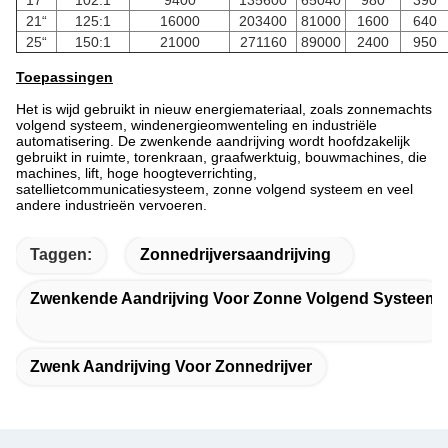
21“
125:1
16000
203400
81000
1600
640
25“
150:1
21000
271160
89000
2400
950
Toepassingen
Het is wijd gebruikt in nieuw energiemateriaal, zoals zonnemachts
volgend systeem, windenergieomwenteling en industriële
automatisering. De zwenkende aandrijving wordt hoofdzakelijk
gebruikt in ruimte, torenkraan, graafwerktuig, bouwmachines, die
machines, lift, hoge hoogteverrichting,
satellietcommunicatiesysteem, zonne volgend systeem en veel
andere industrieën vervoeren.
Taggen:
Zonnedrijversaandrijving
Zwenkende Aandrijving Voor Zonne Volgend Systeem
Zwenk Aandrijving Voor Zonnedrijver