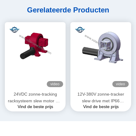
Gerelateerde Producten
video
video
24VDC zonne-tracking
12V-380V zonne-tracker
racksysteem slew motor met
slew drive met IP66
Vind de beste prijs
Vind de beste prijs
een enkele as / dubbele as
bescherming voor PV-
aandrijving
tracking systeem