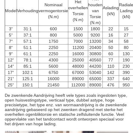
Het
Nominaal
houden
Radial
overhellen
Aslading
Model
Verhouding
vermogentorsie
van
Lading
Torsie
(kN)
(N.m)
Torsie
(kN)
(N.m)
(N.m)
3“
31:1
600
1500
1800
22
15
5“
37:1
800
5000
9200
16
27
7“
57:1
1750
7000
13200
34
58
8“
51:1
2250
11200
20400
50
80
9“
61:1
2250
16000
30800
60
130
12“
78:1
4300
25000
40560
77
190
14“
85:1
5600
48000
44200
110
230
17“
102:1
6750
67000
53040
142
390
21“
125:1
16000
89000
65000
337
640
25“
150:1
21450
112000
89000
476
950
De zwenkende Aandrijving heeft vele types zoals ingesloten type,
open huisvestingstype, verticaal type, dubbel astype, hoge
precisietype, het type enz. van wormaandrijving is de zwenkende
aandrijving gebaseerd op het zwenken dragend met sterke het
overhellen ogenbliktorsie en statische zelfsluitende functie. Veel
oppervlakte van het tandcontact wordt ontworpen speciaal voor
het drijven van hoge lading.