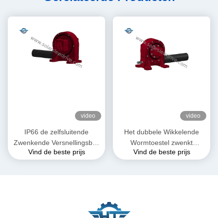
video
video
IP66 de zelfsluitende
Het dubbele Wikkelende
Zwenkende Versnellingsbak
Wormtoestel zwenkt
Vind de beste prijs
Vind de beste prijs
van het
Aandrijving voor
Aandrijvingsreductiemiddel
Zonnepaneel Volgend
voor Zonne Volgend
Systeem
Systeem