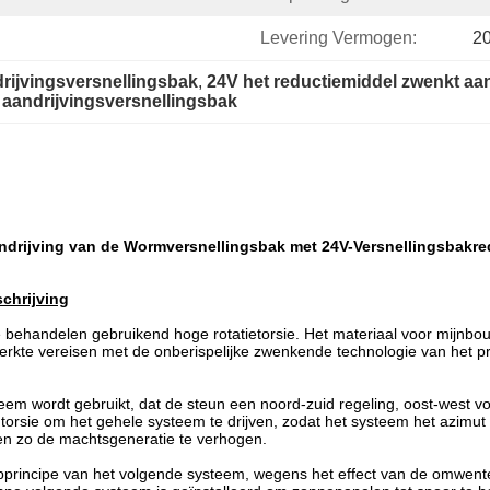
Levering Vermogen:
2
ijvingsversnellingsbak
, 
24V het reductiemiddel zwenkt aa
 aandrijvingsversnellingsbak
rijving van de Wormversnellingsbak met 24V-Versnellingsbakre
chrijving
e behandelen gebruikend hoge rotatietorsie. Het materiaal voor mijnb
kte vereisen met de onberispelijke zwenkende technologie van het pre
teem wordt gebruikt, dat de steun een noord-zuid regeling, oost-west v
orsie om het gehele systeem te drijven, zodat het systeem het azimut
 en zo de machtsgeneratie te verhogen.
erpprincipe van het volgende systeem, wegens het effect van de omwent