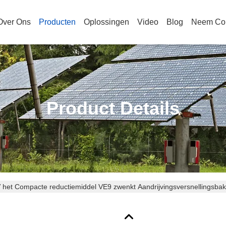
Over Ons
Producten
Oplossingen
Video
Blog
Neem Con
Product Details
 het Compacte reductiemiddel VE9 zwenkt Aandrijvingsversnellingsba