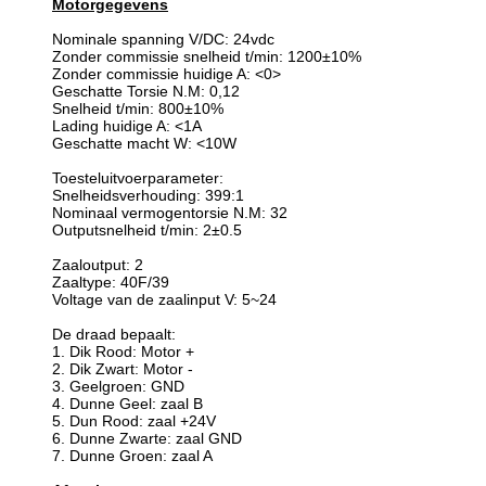
Motorgegevens
Nominale spanning V/DC: 24vdc
Zonder commissie snelheid t/min: 1200±10%
Zonder commissie huidige A: <0>
Geschatte Torsie N.M: 0,12
Snelheid t/min: 800±10%
Lading huidige A: <1A
Geschatte macht W: <10W
Toesteluitvoerparameter:
Snelheidsverhouding: 399:1
Nominaal vermogentorsie N.M: 32
Outputsnelheid t/min: 2±0.5
Zaaloutput: 2
Zaaltype: 40F/39
Voltage van de zaalinput V: 5~24
De draad bepaalt:
1. Dik Rood: Motor +
2. Dik Zwart: Motor -
3. Geelgroen: GND
4. Dunne Geel: zaal B
5. Dun Rood: zaal +24V
6. Dunne Zwarte: zaal GND
7. Dunne Groen: zaal A