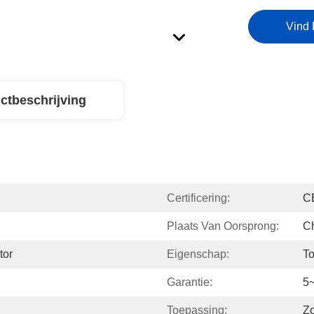
Vind 
ctbeschrijving
Certificering:
C
Plaats Van Oorsprong:
Ch
tor
Eigenschap:
To
Garantie:
5~
Toepassing:
Z