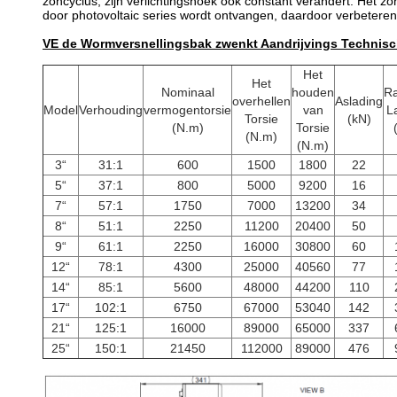
zoncyclus, zijn verlichtingshoek ook constant verandert. Het 
door photovoltaic series wordt ontvangen, daardoor verbetere
VE de Wormversnellingsbak zwenkt Aandrijvings Technis
Het
Het
Nominaal
houden
Ra
overhellen
Aslading
Model
Verhouding
vermogentorsie
van
L
Torsie
(kN)
(N.m)
Torsie
(N.m)
(N.m)
3“
31:1
600
1500
1800
22
5“
37:1
800
5000
9200
16
7“
57:1
1750
7000
13200
34
8“
51:1
2250
11200
20400
50
9“
61:1
2250
16000
30800
60
12“
78:1
4300
25000
40560
77
14“
85:1
5600
48000
44200
110
17“
102:1
6750
67000
53040
142
21“
125:1
16000
89000
65000
337
25“
150:1
21450
112000
89000
476