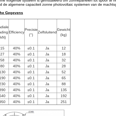
zonne volgende systeem is geïnstalleerd om zonnepanelen tot spoor te
nd de algemene capaciteit zonne photovoltaic systemen van de machts
che Gegevens
diale
Precisie
Gewicht
ading
Efficiency
Zelfsluitend
(°)
(kg)
(kN)
15
40%
≤0.1
Ja
12
27
40%
≤0.1
Ja
18
58
40%
≤0.1
Ja
32
80
40%
≤0.1
Ja
28
130
40%
≤0.1
Ja
52
190
40%
≤0.1
Ja
65
230
40%
≤0.1
Ja
88
390
40%
≤0.1
Ja
135
640
40%
≤0.1
Ja
192
950
40%
≤0.1
Ja
251