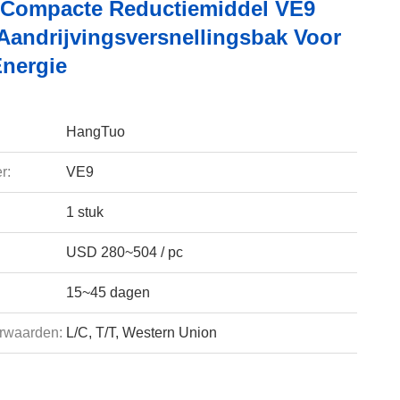
 Compacte Reductiemiddel VE9
Aandrijvingsversnellingsbak Voor
nergie
HangTuo
r:
VE9
1 stuk
USD 280~504 / pc
15~45 dagen
rwaarden:
L/C, T/T, Western Union