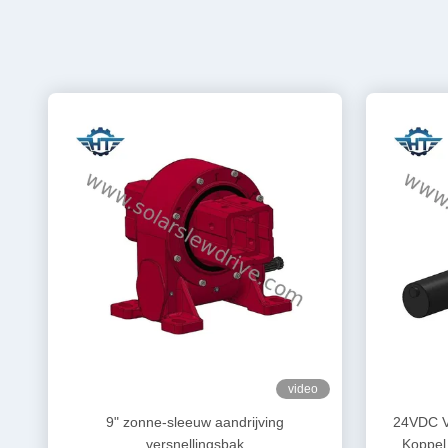
video
9" zonne-sleeuw aandrijving
24VDC V
versnellingsbak
Koppel