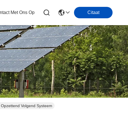
tact Met Ons Op
Citaat
ne Opzettend Volgend Systeem