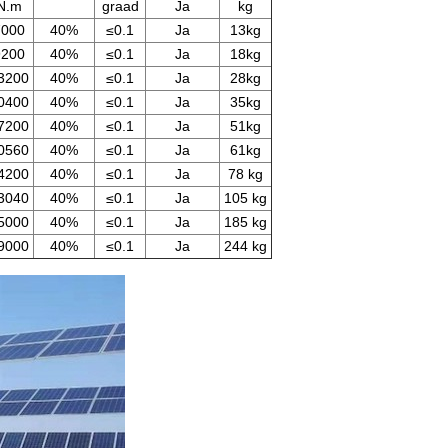
N.m
graad
Ja
kg
7000
40%
≤0.1
Ja
13kg
9200
40%
≤0.1
Ja
18kg
3200
40%
≤0.1
Ja
28kg
0400
40%
≤0.1
Ja
35kg
7200
40%
≤0.1
Ja
51kg
0560
40%
≤0.1
Ja
61kg
4200
40%
≤0.1
Ja
78 kg
3040
40%
≤0.1
Ja
105 kg
5000
40%
≤0.1
Ja
185 kg
9000
40%
≤0.1
Ja
244 kg