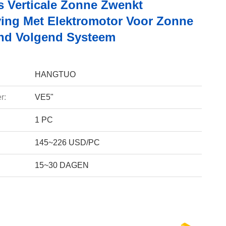
s Verticale Zonne Zwenkt
ving Met Elektromotor Voor Zonne
nd Volgend Systeem
HANGTUO
r:
VE5"
1 PC
145~226 USD/PC
15~30 DAGEN