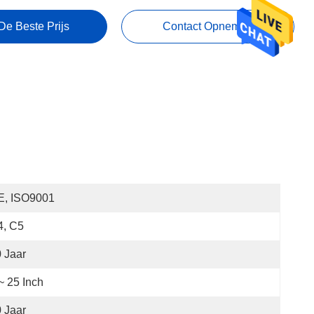
De Beste Prijs
Contact Opnemen
E, ISO9001
4, C5
 Jaar
~ 25 Inch
 Jaar