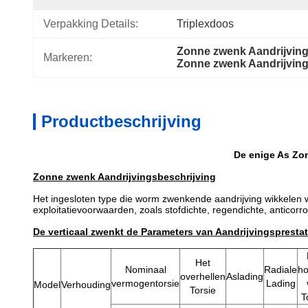
Verpakking Details:
Triplexdoos
Zonne zwenk Aandrijving
Markeren:
Zonne zwenk Aandrijving
Productbeschrijving
De enige As Zo
Zonne zwenk Aandrijvings
beschrijving
Het ingesloten type die worm zwenkende aandrijving wikkelen wor
exploitatievoorwaarden, zoals stofdichte, regendichte, anticorr
De verticaal zwenkt de Parameters van Aandrijvingsprestat
Het
Nominaal
Radiale
h
overhellen
Aslading
vermogentorsie
Lading
Model
Verhouding
Torsie
T