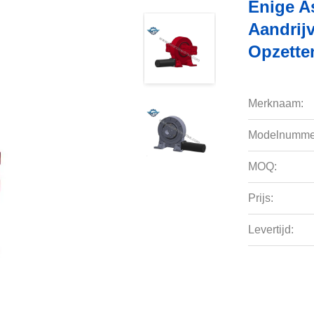
Enige A
Aandrij
Opzette
Merknaam:
Modelnumme
MOQ:
Prijs:
Levertijd: