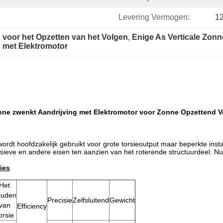
Levering Vermogen:
1
 voor het Opzetten van het Volgen
, 
Enige As Verticale Zonn
 met Elektromotor
nne zwenkt Aandrijving met Elektromotor voor Zonne Opzettend 
dt hoofdzakelijk gebruikt voor grote torsieoutput maar beperkte install
osieve en andere eisen ten aanzien van het roterende structuurdeel. Nu e
ies
Het
ouden
Precisie
Zelfsluitend
Gewicht
van
Efficiency
orsie