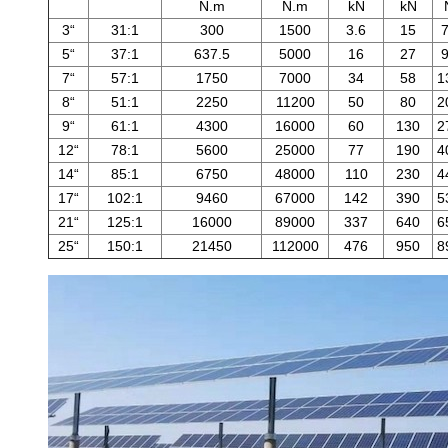
N.m
N.m
kN
kN
3“
31:1
300
1500
3.6
15
5“
37:1
637.5
5000
16
27
7“
57:1
1750
7000
34
58
1
8“
51:1
2250
11200
50
80
2
9“
61:1
4300
16000
60
130
2
12“
78:1
5600
25000
77
190
4
14“
85:1
6750
48000
110
230
4
17“
102:1
9460
67000
142
390
5
21“
125:1
16000
89000
337
640
6
25“
150:1
21450
112000
476
950
8