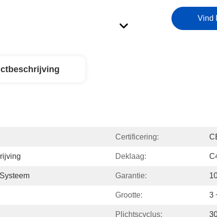
Vind 
ctbeschrijving
Certificering:
C
ijving
Deklaag:
C
 Systeem
Garantie:
10
Grootte:
3 
Plichtscyclus:
30