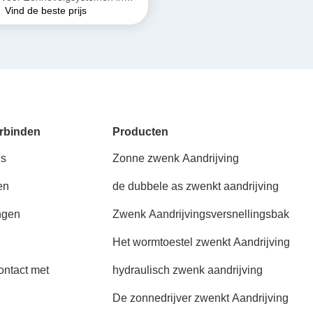
Vind de beste prijs
Parabolische Troggen
rbinden
Producten
ns
Zonne zwenk Aandrijving
en
de dubbele as zwenkt aandrijving
ngen
Zwenk Aandrijvingsversnellingsbak
Het wormtoestel zwenkt Aandrijving
ntact met
hydraulisch zwenk aandrijving
De zonnedrijver zwenkt Aandrijving