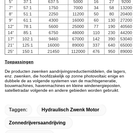
5“
37:1
637.5
5000
16
27
9200
7“
57:1
1750
7000
34
58
13200
8“
51:1
2250
11200
50
80
20400
9“
61:1
4300
16000
60
130
27200
12“
78:1
5600
25000
77
190
40560
14“
85:1
6750
48000
110
230
44200
17“
102:1
9460
67000
142
390
53040
21“
125:1
16000
89000
337
640
65000
25“
150:1
21450
112000
476
950
89000
Toepassingen
De producten zwenken aandrijvingsreductiemiddelen, die lagers,
enz. zwenken, die hoofdzakelijk op zonne photovoltaic enige en
dubbele de as volgende systemen van de machtsgeneratie,
bouwmachines, havenmachines en kleine windenergieposten,
satellietradar volgende en andere gebieden worden gebruikt.
Taggen:
Hydraulisch Zwenk Motor
Zonnedrijversaandrijving