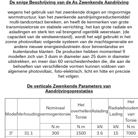
De enige Beschrijving van de As Zwenkende Aandrijving
wegens het gebruik van het zwenkende dragen en ringvormige
wormstructuur, kan het zwenkende aandrijvingsreductiemiddel
multi-tandcontact bereiken, en heeft de kenmerken van grote
transmissietorsie en stabiele verrichting; het kan grote radiale en
asladingen en sterk ten val brengend ogenblik weerstaan. (de
capaciteit van de windweerstand), wordt het wijd gebruikt in het
zonne photovoltaic volgende systeem van de machtsgeneratie en
andere nieuwe energieindustrieën door binnenlandse en
buitenlandse klanten. De producten hebben momenteel 9
modellen zich van 3 duim in diameter aan 25 duim in diameter
uitstrekken, en meer dan 60 verscheidenheden die, die aan de
behoeften van verschillende vormen kunnen voldoen van
algemene photovoltaic, foto-elektrisch, licht en hitte en precisie
het volgen.
De verticale Zwenkende Parameters van
Aandrijvingsprestaties
Het
Het
Nominaal
Radiale
houde
overhellen
Aslading
Model
Verhouding
vermogentorsie
Lading
van
Torsie
Torsie
N.m
N.m
kN
kN
N.m
3“
31:1
300
1500
3.6
15
7000