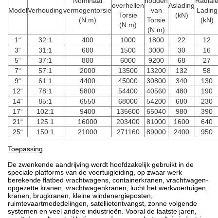
Nominaal
houden
Radial
overhellen
Aslading
Model
Verhouding
vermogentorsie
van
Lading
Torsie
(kN)
(N.m)
Torsie
(kN)
(N.m)
(N.m)
1“
32:1
400
1000
1800
22
12
3“
31:1
600
1500
3000
30
16
5“
37:1
800
6000
9200
68
27
7“
57:1
2000
13500
13200
132
58
9“
61:1
4400
45000
30800
340
130
12“
78:1
5800
54400
40560
480
190
14“
85:1
6550
68000
54200
680
230
17“
102:1
9400
135600
65040
980
390
21“
125:1
16000
203400
81000
1600
640
25“
150:1
21000
271160
89000
2400
950
Toepassing
De zwenkende aandrijving wordt hoofdzakelijk gebruikt in de
speciale platforms van de voertuigleiding, op zwaar werk
berekende flatbed vrachtwagens, containerkranen, vrachtwagen-
opgezette kranen, vrachtwagenkranen, lucht het werkvoertuigen,
kranen, brugkranen, kleine windenergieposten,
ruimtevaartmededelingen, satellietontvangst, zonne volgende
systemen en veel andere industrieën. Vooral de laatste jaren,