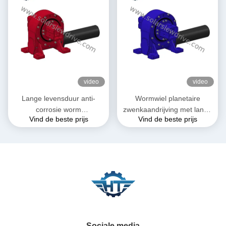
video
video
Lange levensduur anti-
Wormwiel planetaire
corrosie worm
zwenkaandrijving met lange
Vind de beste prijs
Vind de beste prijs
versnellingsbak slew drive
levensduur voor verticaal
zonnevolgsysteem
Sociale media