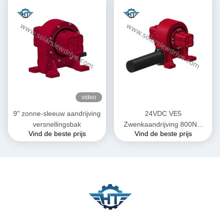
video
9" zonne-sleeuw aandrijving
24VDC VE5
versnellingsbak
Zwenkaandrijving 800Nm
Vind de beste prijs
Vind de beste prijs
Koppel voor
Zonnevolgsystemen in
Parabolische Troggen