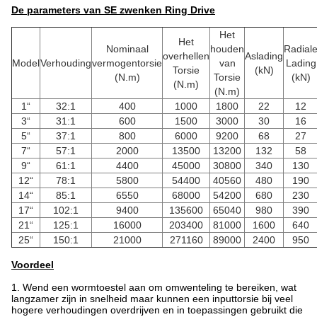
De parameters van SE zwenken Ring Drive
Het
Het
Nominaal
houden
Radial
overhellen
Aslading
Model
Verhouding
vermogentorsie
van
Lading
Torsie
(kN)
(N.m)
Torsie
(kN)
(N.m)
(N.m)
1“
32:1
400
1000
1800
22
12
3“
31:1
600
1500
3000
30
16
5“
37:1
800
6000
9200
68
27
7“
57:1
2000
13500
13200
132
58
9“
61:1
4400
45000
30800
340
130
12“
78:1
5800
54400
40560
480
190
14“
85:1
6550
68000
54200
680
230
17“
102:1
9400
135600
65040
980
390
21“
125:1
16000
203400
81000
1600
640
25“
150:1
21000
271160
89000
2400
950
Voordeel
1.
Wend een wormtoestel aan om omwenteling te bereiken, wat
langzamer zijn in snelheid maar kunnen een inputtorsie bij veel
hogere verhoudingen overdrijven en in toepassingen gebruikt die