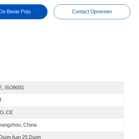
De Beste Prijs
Contact Opnemen
E, ISO9001
T
SO, CE
hangzhou, China
 Duim Aan 25 Duim