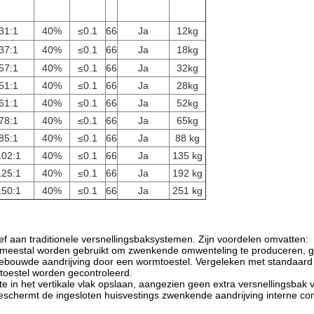
31:1
40%
≤0.1
66
Ja
12kg
37:1
40%
≤0.1
66
Ja
18kg
57:1
40%
≤0.1
66
Ja
32kg
51:1
40%
≤0.1
66
Ja
28kg
61:1
40%
≤0.1
66
Ja
52kg
78:1
40%
≤0.1
66
Ja
65kg
85:1
40%
≤0.1
66
Ja
88 kg
102:1
40%
≤0.1
66
Ja
135 kg
125:1
40%
≤0.1
66
Ja
192 kg
150:1
40%
≤0.1
66
Ja
251 kg
ef aan traditionele versnellingsbaksystemen. Zijn voordelen omvatten:
 meestal worden gebruikt om zwenkende omwenteling te produceren, ge
 ingebouwde aandrijving door een wormtoestel. Vergeleken met standaar
toestel worden gecontroleerd.
 in het vertikale vlak opslaan, aangezien geen extra versnellingsbak v
schermt de ingesloten huisvestings zwenkende aandrijving interne com