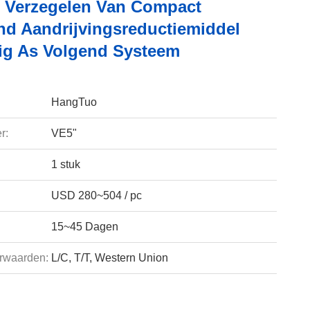
t Verzegelen Van Compact
d Aandrijvingsreductiemiddel
ig As Volgend Systeem
HangTuo
r:
VE5"
1 stuk
USD 280~504 / pc
15~45 Dagen
rwaarden:
L/C, T/T, Western Union