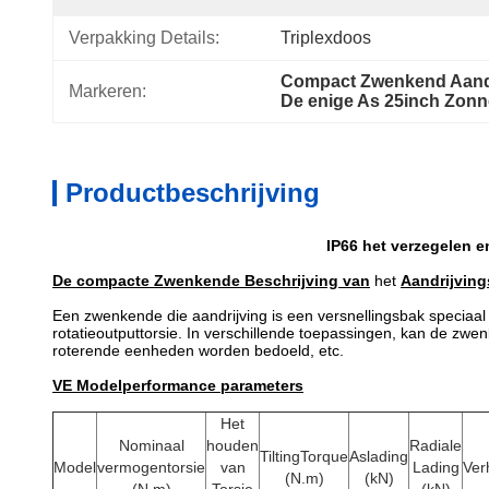
Verpakking Details:
Triplexdoos
Compact Zwenkend Aandr
Markeren:
De enige As 25inch Zonn
Productbeschrijving
IP66 het verzegelen 
De compacte Zwenkende
Beschrijving
van
het
Aandrijving
Een zwenkende die aandrijving is een versnellingsbak speciaal
rotatieoutputtorsie. In verschillende toepassingen, kan de zwe
roterende eenheden worden bedoeld, etc.
VE Modelperformance parameters
Het
Nominaal
houden
Radiale
TiltingTorque
Aslading
Model
vermogentorsie
van
Lading
Ver
(N.m)
(kN)