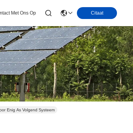
tact Met Ons Op
Citaat
voor Enig As Volgend Systeem