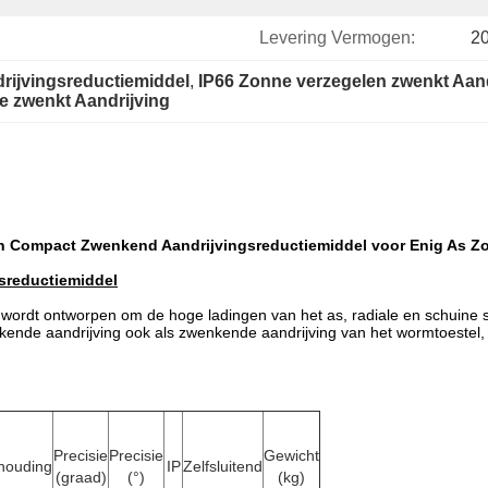
Levering Vermogen:
2
ijvingsreductiemiddel
, 
IP66 Zonne verzegelen zwenkt Aand
e zwenkt Aandrijving
en Compact Zwenkend Aandrijvingsreductiemiddel voor Enig As 
sreductiemiddel
 wordt ontworpen om de hoge ladingen van het as, radiale en schuine s
nkende aandrijving ook als zwenkende aandrijving van het wormtoestel,
Precisie
Precisie
Gewicht
houding
IP
Zelfsluitend
(graad)
(°)
(kg)