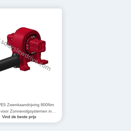
E5 Zwenkaandrijving 800Nm
 voor Zonnevolgsystemen in
Vind de beste prijs
Parabolische Troggen