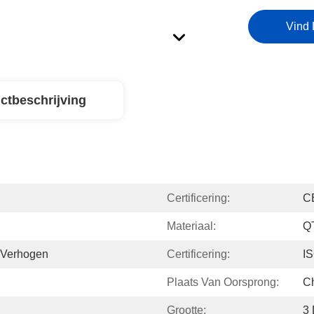
Vind 
ctbeschrijving
Certificering:
C
Materiaal:
Q
 Verhogen
Certificering:
I
Plaats Van Oorsprong:
C
Grootte:
3