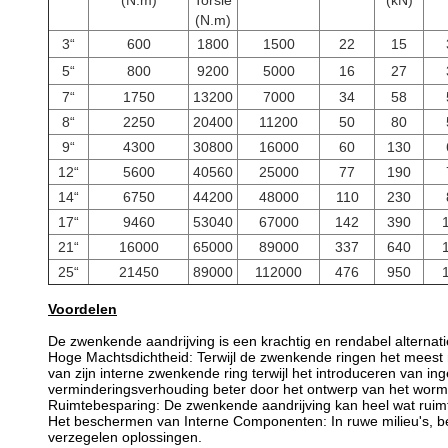
(N.m)
Torsie
(kN)
(N.m)
3“
600
1800
1500
22
15
5“
800
9200
5000
16
27
7“
1750
13200
7000
34
58
8“
2250
20400
11200
50
80
9“
4300
30800
16000
60
130
12“
5600
40560
25000
77
190
14“
6750
44200
48000
110
230
17“
9460
53040
67000
142
390
21“
16000
65000
89000
337
640
25“
21450
89000
112000
476
950
Voordelen
De zwenkende aandrijving is een krachtig en rendabel alternati
Hoge Machtsdichtheid: Terwijl de zwenkende ringen het meest
van zijn interne zwenkende ring terwijl het introduceren van
verminderingsverhouding beter door het ontwerp van het worm
Ruimtebesparing: De zwenkende aandrijving kan heel wat ruimte
Het beschermen van Interne Componenten: In ruwe milieu's, be
verzegelen oplossingen.