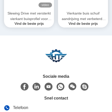
video
Slewing Drive met versterkt
Vierkante buis schuif
vierkant buisprofiel voor
aandrijving met verbeterde
Vind de beste prijs
Vind de beste prijs
zonne-tracking systeem
torsionele stijfheid en
prestaties voor eenassige
zonne-tracking systemen
Sociale media
Snel contact
Telefoon