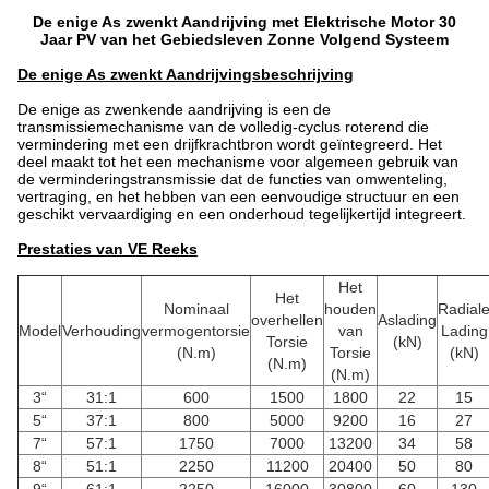
De enige As zwenkt Aandrijving met Elektrische Motor 30
Jaar PV van het Gebiedsleven Zonne Volgend Systeem
De enige As zwenkt Aandrijvings
beschrijving
De enige as zwenkende aandrijving is een de
transmissiemechanisme van de volledig-cyclus roterend die
vermindering met een drijfkrachtbron wordt geïntegreerd. Het
deel maakt tot het een mechanisme voor algemeen gebruik van
de verminderingstransmissie dat de functies van omwenteling,
vertraging, en het hebben van een eenvoudige structuur en een
geschikt vervaardiging en een onderhoud tegelijkertijd integreert.
Prestaties van VE Reeks
Het
Het
Nominaal
houden
Radial
overhellen
Aslading
Model
Verhouding
vermogentorsie
van
Lading
Torsie
(kN)
(N.m)
Torsie
(kN)
(N.m)
(N.m)
3“
31:1
600
1500
1800
22
15
5“
37:1
800
5000
9200
16
27
7“
57:1
1750
7000
13200
34
58
8“
51:1
2250
11200
20400
50
80