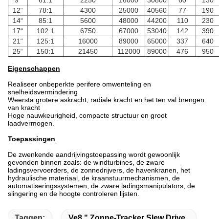
9“
61:1
2250
16000
30800
60
130
12“
78:1
4300
25000
40560
77
190
14“
85:1
5600
48000
44200
110
230
17“
102:1
6750
67000
53040
142
390
21“
125:1
16000
89000
65000
337
640
25“
150:1
21450
112000
89000
476
950
Eigenschappen
Realiseer onbeperkte perifere omwenteling en
snelheidsvermindering
Weersta grotere askracht, radiale kracht en het ten val brengen
van kracht
Hoge nauwkeurigheid, compacte structuur en groot
laadvermogen.
Toepassingen
De zwenkende aandrijvingstoepassing wordt gewoonlijk
gevonden binnen zoals: de windturbines, de zware
ladingsvervoerders, de zonnedrijvers, de havenkranen, het
hydraulische materiaal, de kraanstuurmechanismen, de
automatiseringssystemen, de zware ladingsmanipulators, de
slingering en de hoogte controleren lijsten.
Taggen:
Ve8 " Zonne-Tracker Slew Drive