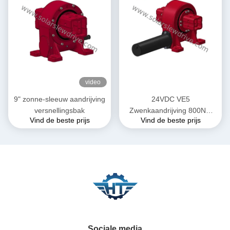
video
9" zonne-sleeuw aandrijving
24VDC VE5
versnellingsbak
Zwenkaandrijving 800Nm
Vind de beste prijs
Vind de beste prijs
Koppel voor
Zonnevolgsystemen in
Parabolische Troggen
Sociale media