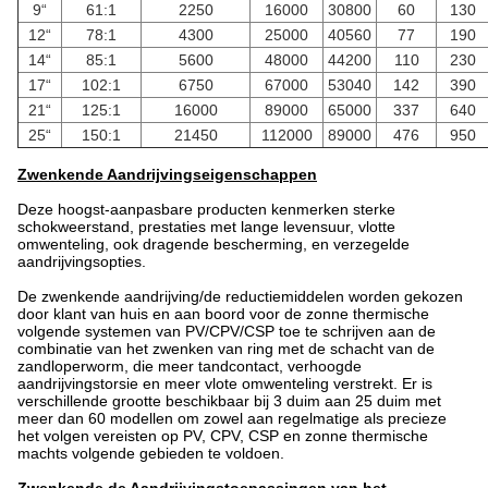
9“
61:1
2250
16000
30800
60
130
12“
78:1
4300
25000
40560
77
190
14“
85:1
5600
48000
44200
110
230
17“
102:1
6750
67000
53040
142
390
21“
125:1
16000
89000
65000
337
640
25“
150:1
21450
112000
89000
476
950
Zwenkende Aandrijvingseigenschappen
Deze hoogst-aanpasbare producten kenmerken sterke
schokweerstand, prestaties met lange levensuur, vlotte
omwenteling, ook dragende bescherming, en verzegelde
aandrijvingsopties.
De zwenkende aandrijving/de reductiemiddelen worden gekozen
door klant van huis en aan boord voor de zonne thermische
volgende systemen van PV/CPV/CSP toe te schrijven aan de
combinatie van het zwenken van ring met de schacht van de
zandloperworm, die meer tandcontact, verhoogde
aandrijvingstorsie en meer vlote omwenteling verstrekt. Er is
verschillende grootte beschikbaar bij 3 duim aan 25 duim met
meer dan 60 modellen om zowel aan regelmatige als precieze
het volgen vereisten op PV, CPV, CSP en zonne thermische
machts volgende gebieden te voldoen.