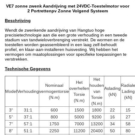
VE7 zonne zwenk Aandrijving met 24VDC-Toestelmotor voor
2 Portrettenpv Zonne Volgend Systeem
Beschrijving
Wendt de zwenkende aandrijving van Hangtuo hoge
precisietechnologie aan die een grote verhouding in een tweede
stadium van tandwieloverbrenging verstrekt. De wormen en de
toestellen worden geassembleerd in een laag zelf-behoudt
profiel, en klaar-aan-installeren huisvesting. Wij hebben het
vermogen om maatoplossingen voor specifieke toepassingen te
verstrekken.
Technische Gegevens
Het
Het
Nominaal
houden
Radial
overhellen
Aslading
Model
Verhouding
vermogentorsie
van
Lading
Torsie
(kN)
(N.m)
Torsie
(kN)
(N.m)
(N.m)
3“
31:1
600
1500
1800
22
15
5“
37:1
800
5000
9200
16
27
7“
57:1
1750
7000
13200
34
58
8“
51:1
2250
11200
20400
50
80