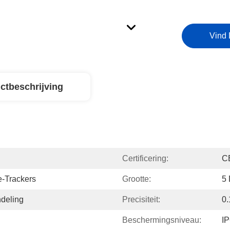
Vind 
ctbeschrijving
Certificering:
C
-Trackers
Grootte:
5
ndeling
Precisiteit:
0.
Beschermingsniveau:
I