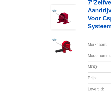
7''zelf
Aandrij
Voor Cs
Systee
Merknaam:
Modelnumme
MOQ:
Prijs:
Levertijd: