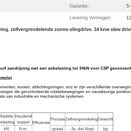
Garantie:
5~
Levering Vermogen:
12
ving
, 
zelfvergrendelende zonne-slingdrive
, 
34 knw slew driv
chuif aandrijving met een asbelasting tot 34kN voor CSP geconce
smotor
lementen, kooien, afdichtingsringen, enz.er zijn verschillende overweg
passingen die gecontroleerde rotatiebewegingen en nauwkeurige positio
cala van industriële en mechanische systemen.
Radiële
Houdend
Precisie
Zelfvergrendeling
Gewicht
elasting
koppel
Efficiëntie
kN
N.m.
graad
- Ja, dat klopt.
kg