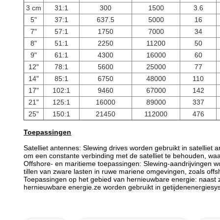
3 cm
31:1
300
1500
3.6
5"
37:1
637.5
5000
16
7"
57:1
1750
7000
34
8"
51:1
2250
11200
50
9"
61:1
4300
16000
60
12"
78:1
5600
25000
77
14"
85:1
6750
48000
110
17"
102:1
9460
67000
142
21"
125:1
16000
89000
337
25"
150:1
21450
112000
476
Toepassingen
Satelliet antennes: Slewing drives worden gebruikt in satellie
om een constante verbinding met de satelliet te behouden, w
Offshore- en maritieme toepassingen: Slewing-aandrijvingen wo
tillen van zware lasten in ruwe mariene omgevingen, zoals off
Toepassingen op het gebied van hernieuwbare energie: naast 
hernieuwbare energie.ze worden gebruikt in getijdenenergiesys