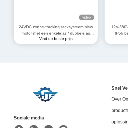
video
24VDC zonne-tracking racksysteem slew
12V-380V
motor met een enkele as / dubbele as
IP66 b
Vind de beste prijs
aandrijving
Snel Ve
Over O
product
Sociale media
oplossi