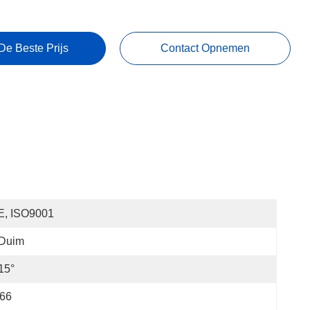
De Beste Prijs
Contact Opnemen
E, ISO9001
 Duim
15°
P66