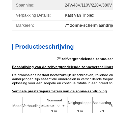
Spanning:
24V/48V/110V/220V/380V
Verpakking Details:
Kast Van Triplex
Markeren:
7'' zonne-scherm aandrij
Productbeschrijving
7'' zelfvergrendelende zonne-s
Beschrijving van de zelfvergrendelende zonneversnelling
De draaibalans bestaat hoofdzakelijk uit schroeven, rollende e
aandrijvingen zijn essentiële onderdelen in verschillende toe
oplossing voor een soepele en continue rotatie in een breed s
Verticale prestatieparameters van de zonne-aandrijving
Nominaal
Neigingskoppel
Asbelasting
uitgangsmoment
b
Model
Verhouding
N.m.
N.m.
kN