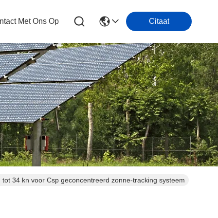
tact Met Ons Op
Citaat
g tot 34 kn voor Csp geconcentreerd zonne-tracking systeem