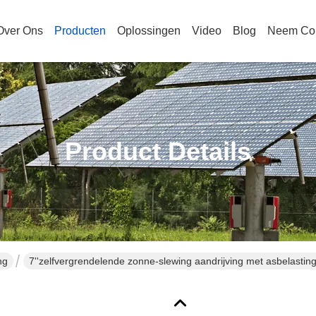
Over Ons
Producten
Oplossingen
Video
Blog
Neem Con
Product Details
ng
7''zelfvergrendelende zonne-slewing aandrijving met asbelastin