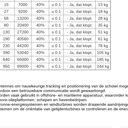
15
7000
40%
≤ 0.1
- Ja, dat klopt.
13 kg
27
9200
40%
≤ 0.1
- Ja, dat klopt.
18 kg
58
13200
40%
≤ 0.1
- Ja, dat klopt.
28 kg
80
20400
40%
≤ 0.1
- Ja, dat klopt.
35 kg
130
27200
40%
≤ 0.1
- Ja, dat klopt.
51 kg
190
40560
40%
≤ 0.1
- Ja, dat klopt.
61 kg
230
44200
40%
≤ 0.1
- Ja, dat klopt.
78 kg
390
53040
40%
≤ 0.1
- Ja, dat klopt.
105 kg
640
65000
40%
≤ 0.1
- Ja, dat klopt.
185 kg
950
89000
40%
≤ 0.1
- Ja, dat klopt.
244 kg
t antennes om nauwkeurige tracking en positionering van de schotel mog
aardoor een betrouwbare communicatie wordt gewaarborgd.
rden vaak gebruikt in offshore- en maritieme apparatuur, waaronder kr
shore-olieplatformen, schepen en havenbedrijven.
zonne-energiesystemen en windturbines worden draaiende aandrijvinge
temen om de oriëntatie van getijdenturbines te controleren en de ener