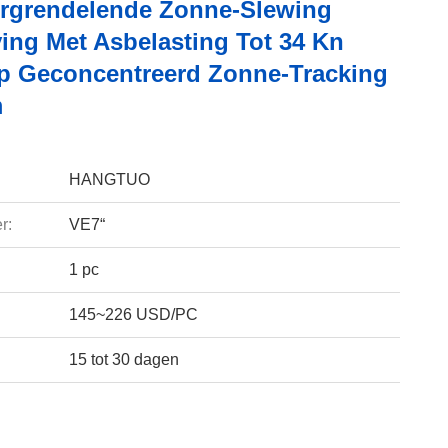
vergrendelende Zonne-Slewing
ving Met Asbelasting Tot 34 Kn
p Geconcentreerd Zonne-Tracking
m
HANGTUO
r:
VE7“
1 pc
145~226 USD/PC
15 tot 30 dagen