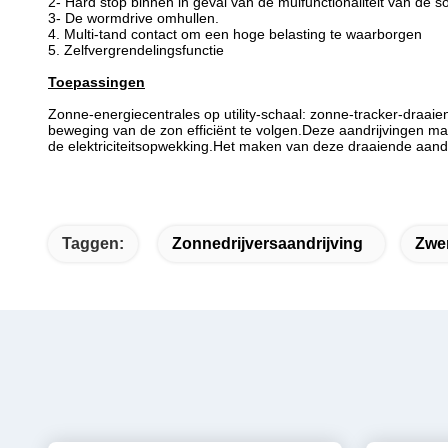
2- Hard stop binnen in geval van de mulfunctionaliteit van de 
3- De wormdrive omhullen.
4. Multi-tand contact om een hoge belasting te waarborgen
5. Zelfvergrendelingsfunctie
Toepassingen
Zonne-energiecentrales op utility-schaal: zonne-tracker-draaie
beweging van de zon efficiënt te volgen.Deze aandrijvingen m
de elektriciteitsopwekking.Het maken van deze draaiende aandr
Taggen:
Zonnedrijversaandrijving
Zwe