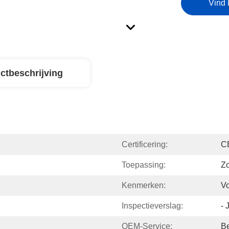
Vind 
ctbeschrijving
Certificering:
C
Toepassing:
Z
Kenmerken:
Vo
Inspectieverslag:
- 
OEM-Service:
B