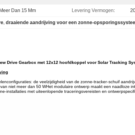
 Meer Dan 15 Mm
Levering Vermogen:
2
ve
, 
draaiende aandrijving voor een zonne-opsporingssyste
Slew Drive Gearbox met 12x12 hoofdkoppel voor Solar Tracking Sy
ving
lenconfiguraties: de veelzijdigheid van de zonne-tracker-schuif aandri
van niet meer dan 50 WHet modulaire ontwerp maakt een naadloze inte
installaties met uiteenlopende traceringsvereisten en ontwerpspecifi