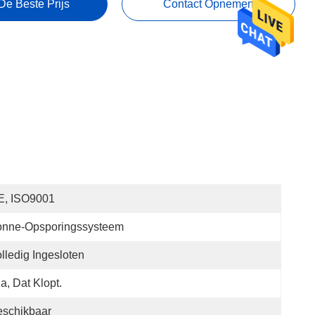
De Beste Prijs
Contact Opnemen
E, ISO9001
onne-Opsporingssysteem
lledig Ingesloten
Ja, Dat Klopt.
eschikbaar