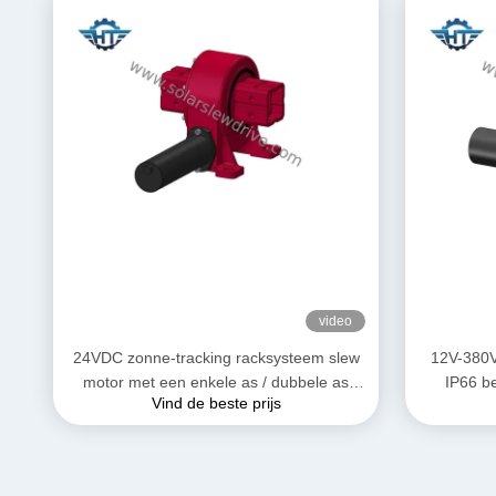
video
24VDC zonne-tracking racksysteem slew
12V-380V
motor met een enkele as / dubbele as
IP66 b
Vind de beste prijs
aandrijving