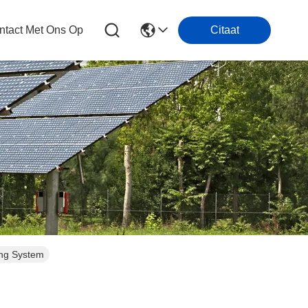
tact Met Ons Op
Citaat
ing System