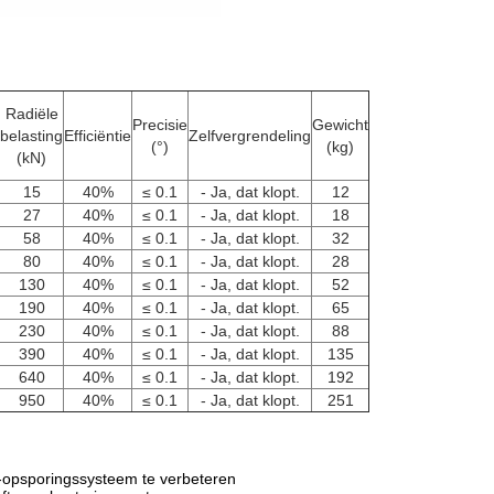
Radiële
Precisie
Gewicht
belasting
Efficiëntie
Zelfvergrendeling
(°)
(kg)
(kN)
15
40%
≤ 0.1
- Ja, dat klopt.
12
27
40%
≤ 0.1
- Ja, dat klopt.
18
58
40%
≤ 0.1
- Ja, dat klopt.
32
80
40%
≤ 0.1
- Ja, dat klopt.
28
130
40%
≤ 0.1
- Ja, dat klopt.
52
190
40%
≤ 0.1
- Ja, dat klopt.
65
230
40%
≤ 0.1
- Ja, dat klopt.
88
390
40%
≤ 0.1
- Ja, dat klopt.
135
640
40%
≤ 0.1
- Ja, dat klopt.
192
950
40%
≤ 0.1
- Ja, dat klopt.
251
-opsporingssysteem te verbeteren