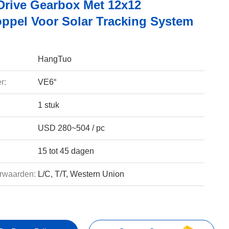
 Drive Gearbox Met 12x12
ppel Voor Solar Tracking System
HangTuo
r:
VE6“
1 stuk
USD 280~504 / pc
15 tot 45 dagen
rwaarden:
L/C, T/T, Western Union