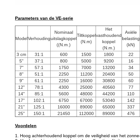
Parameters van de VE-serie
Het
Nominaal
Axiële
Tiltkoppel
vasthoudend
Model
Verhouding
uitslagkoppel
belasting
(N.m)
koppel
((N.m.)
(kN)
(N.m.)
3 cm
31:1
600
1500
1800
22
5"
37:1
800
5000
9200
16
7"
57:1
1750
7000
13200
34
8"
51:1
2250
11200
20400
50
9"
61:1
2250
16000
30800
60
12"
78:1
4300
25000
40560
77
14"
85:1
5600
48000
44200
110
17"
102:1
6750
67000
53040
142
21"
125:1
16000
89000
65000
337
25"
150:1
21450
112000
89000
476
Voordelen
1. Hoog achterhoudend koppel om de veiligheid van het zonne