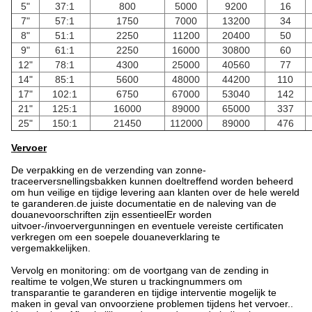
5"
37:1
800
5000
9200
16
7"
57:1
1750
7000
13200
34
8"
51:1
2250
11200
20400
50
9"
61:1
2250
16000
30800
60
12"
78:1
4300
25000
40560
77
14"
85:1
5600
48000
44200
110
17"
102:1
6750
67000
53040
142
21"
125:1
16000
89000
65000
337
25"
150:1
21450
112000
89000
476
Vervoer
De verpakking en de verzending van zonne-
traceerversnellingsbakken kunnen doeltreffend worden beheerd
om hun veilige en tijdige levering aan klanten over de hele wereld
te garanderen.de juiste documentatie en de naleving van de
douanevoorschriften zijn essentieelEr worden
uitvoer-/invoervergunningen en eventuele vereiste certificaten
verkregen om een soepele douaneverklaring te
vergemakkelijken.
Vervolg en monitoring: om de voortgang van de zending in
realtime te volgen,We sturen u trackingnummers om
transparantie te garanderen en tijdige interventie mogelijk te
maken in geval van onvoorziene problemen tijdens het vervoer..