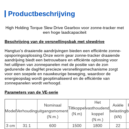
Productbeschrijving
High Holding Torque Slew Drive Gearbox voor zonne-tracker met
een hoge laadcapaciteit
Beschrijving van de versnellingsbak met slewdrive
Hangtuo's draaiende aandrijvingen bieden een efficiënte zonne-
opsporingsoplossing.Onze worm gear zonne-tracker draaiende
aandrijving biedt een betrouwbare en efficiënte oplossing voor
het uitlijnen van zonnepanelen met de positie van de zon
gedurende de dagHet precieze versnellingsmechanisme zorgt
voor een soepele en nauwkeurige beweging, waardoor de
energieopslag wordt geoptimaliseerd en de efficiëntie van
zonnepanelen wordt verhoogd.
Parameters van de VE-serie
Het
Nominaal
Axiële
Tiltkoppel
vasthoudend
Model
Verhouding
uitgangsmoment
belasting
b
(N.m)
koppel
(N.m.)
(kN)
(N.m.)
3 cm
31:1
600
1500
1800
22