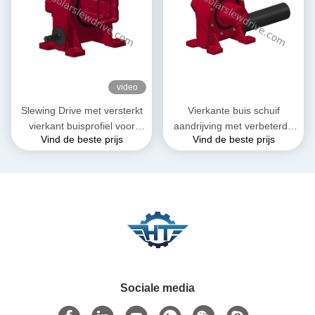
video
Slewing Drive met versterkt
Vierkante buis schuif
vierkant buisprofiel voor
aandrijving met verbeterde
Vind de beste prijs
Vind de beste prijs
zonne-tracking systeem
torsionele stijfheid en
prestaties voor eenassige
zonne-tracking systemen
Sociale media