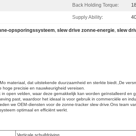
Back Holding Torque:
1
Supply Ability:
4
onne-opsporingssysteem
, 
slew drive zonne-energie
, 
slew dri
o materiaal, dat uitstekende duurzaamheid en sterkte biedt.,De versn
e hoge precisie en nauwkeurigheid vereisen.
ik in open velden, waar deze gemakkelijk kan worden geïnstalleerd en 
eving past, waardoor het ideaal is voor gebruik in commerciële en indu
m bieden we OEM-diensten voor de zonne-tracker slew drive.Ons team v
ysteem optimaal en efficiënt werkt.
Verticale schuifdrijving