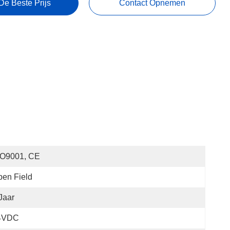
De Beste Prijs
Contact Opnemen
SO9001, CE
en Field
Jaar
4VDC