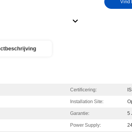
Vind 
ctbeschrijving
Certificering:
I
Installation Site:
Op
Garantie:
5 
Power Supply:
2