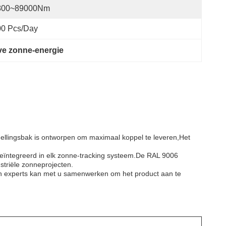
800~89000Nm
00 Pcs/day
ve zonne-energie
ellingsbak is ontworpen om maximaal koppel te leveren,Het
geïntegreerd in elk zonne-tracking systeem.De RAL 9006
striële zonneprojecten.
an experts kan met u samenwerken om het product aan te