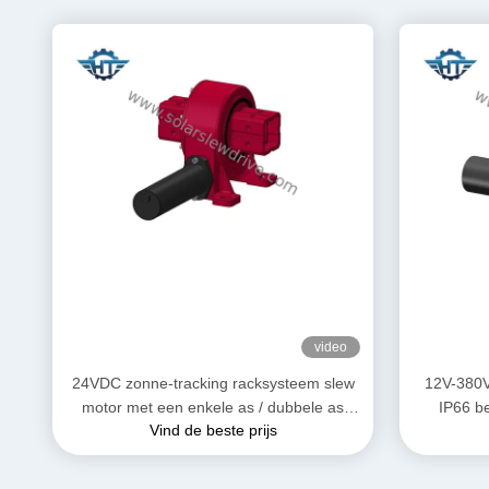
video
24VDC zonne-tracking racksysteem slew
12V-380V
motor met een enkele as / dubbele as
IP66 b
Vind de beste prijs
aandrijving