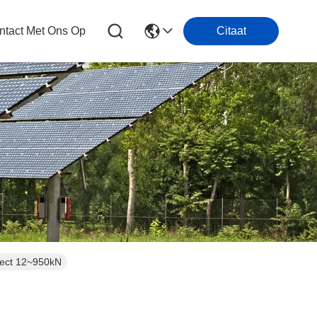
tact Met Ons Op
Citaat
ject 12~950kN