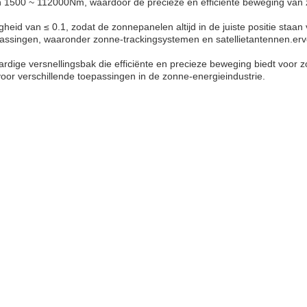
van 1500 ~ 112000Nm, waardoor de precieze en efficiënte beweging v
eid van ≤ 0.1, zodat de zonnepanelen altijd in de juiste positie staan
assingen, waaronder zonne-trackingsystemen en satellietantennen.ervoor
dige versnellingsbak die efficiënte en precieze beweging biedt voor 
e voor verschillende toepassingen in de zonne-energieindustrie.