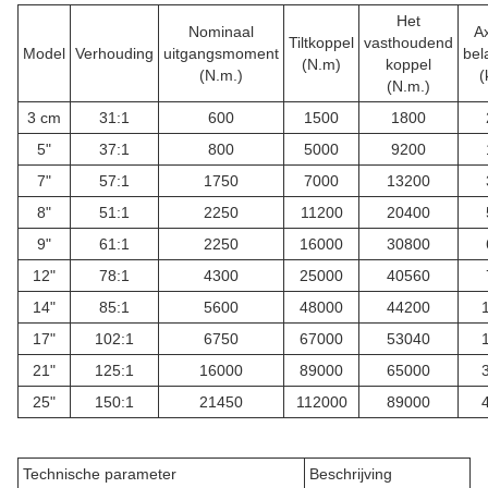
Het
Nominaal
Ax
Tiltkoppel
vasthoudend
Model
Verhouding
uitgangsmoment
bel
(N.m)
koppel
(N.m.)
(
(N.m.)
3 cm
31:1
600
1500
1800
5"
37:1
800
5000
9200
7"
57:1
1750
7000
13200
8"
51:1
2250
11200
20400
9"
61:1
2250
16000
30800
12"
78:1
4300
25000
40560
14"
85:1
5600
48000
44200
17"
102:1
6750
67000
53040
21"
125:1
16000
89000
65000
25"
150:1
21450
112000
89000
Technische parameter
Beschrijving