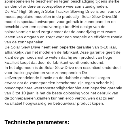
zonnepanelen te beschermen tegen beschadiging tijdens sterke
winden of andere onvoorspelbare weersomstandigheden.
De VE7 High Strength Solar Tracker Slewing Drive is een van de
meest populaire modellen in de productlijn Solar Slew Drive.Dit
model is speciaal ontworpen voor gebruik in zonnepanelen en
beschikt over een spiraalvormige tandHet design van de
spiraalvormige tand zorgt ervoor dat de aandrijving met zware
lasten kan omgaan en zorgt voor een soepele en efficiënte rotatie
van de zonnepanelen.
De Solar Slew Drive heeft een beperkte garantie van 3-10 jaar,
afhankelijk van het model en de fabrikant.Deze garantie geeft de
klant de gemoedsrust te weten dat hij een product van hoge
kwaliteit koopt dat door de fabrikant wordt ondersteund.
In het algemeen is de Solar Slew Drive een essentieel onderdeel
voor trackingsystemen voor zonnepanelen.De
zelfvergrendelende functie en de dubbele omhulsel zorgen
ervoor dat de zonnepanelen beschermd zijn tegen schade bij
onvoorspelbare weersomstandighedenMet een beperkte garantie
van 3 tot 10 jaar, is het de beste oplossing voor het gebruik van
de zonnepanelen.klanten kunnen erop vertrouwen dat zij een
kwalitatief hoogwaardig en betrouwbaar product kopen.
Technische parameters: