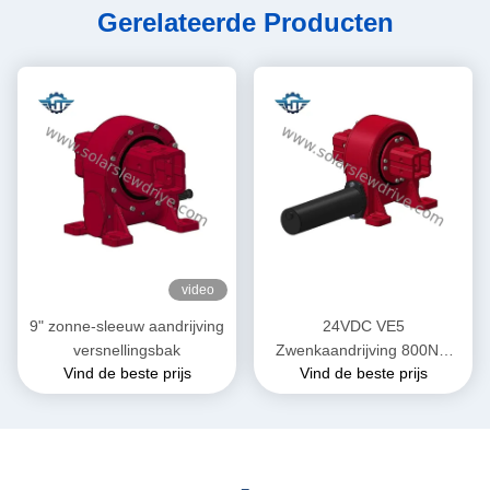
Gerelateerde Producten
video
9" zonne-sleeuw aandrijving
24VDC VE5
versnellingsbak
Zwenkaandrijving 800Nm
Vind de beste prijs
Vind de beste prijs
Koppel voor
Zonnevolgsystemen in
Parabolische Troggen