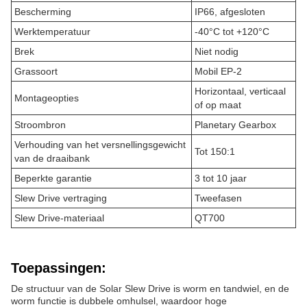
Bescherming
IP66, afgesloten
Werktemperatuur
-40°C tot +120°C
Brek
Niet nodig
Grassoort
Mobil EP-2
Horizontaal, verticaal
Montageopties
of op maat
Stroombron
Planetary Gearbox
Verhouding van het versnellingsgewicht
Tot 150:1
van de draaibank
Beperkte garantie
3 tot 10 jaar
Slew Drive vertraging
Tweefasen
Slew Drive-materiaal
QT700
Toepassingen:
De structuur van de Solar Slew Drive is worm en tandwiel, en de
worm functie is dubbele omhulsel, waardoor hoge