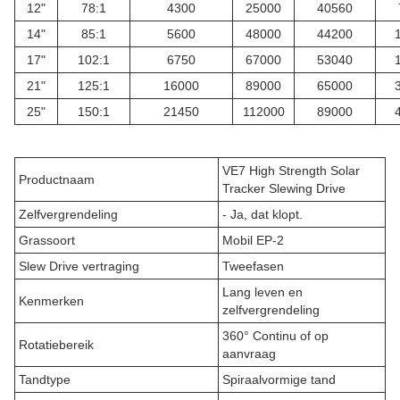
12"
78:1
4300
25000
40560
14"
85:1
5600
48000
44200
17"
102:1
6750
67000
53040
21"
125:1
16000
89000
65000
25"
150:1
21450
112000
89000
VE7 High Strength Solar
Productnaam
Tracker Slewing Drive
Zelfvergrendeling
- Ja, dat klopt.
Grassoort
Mobil EP-2
Slew Drive vertraging
Tweefasen
Lang leven en
Kenmerken
zelfvergrendeling
360° Continu of op
Rotatiebereik
aanvraag
Tandtype
Spiraalvormige tand