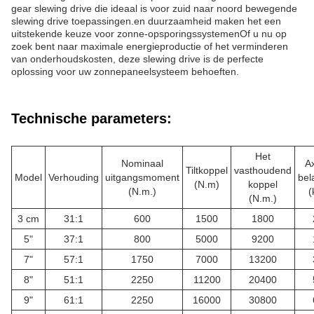
gear slewing drive die ideaal is voor zuid naar noord bewegende
slewing drive toepassingen.en duurzaamheid maken het een
uitstekende keuze voor zonne-opsporingssystemenOf u nu op
zoek bent naar maximale energieproductie of het verminderen
van onderhoudskosten, deze slewing drive is de perfecte
oplossing voor uw zonnepaneelsysteem behoeften.
Technische parameters:
Het
Nominaal
Ax
Tiltkoppel
vasthoudend
Model
Verhouding
uitgangsmoment
bel
(N.m)
koppel
(N.m.)
(
(N.m.)
3 cm
31:1
600
1500
1800
5"
37:1
800
5000
9200
7"
57:1
1750
7000
13200
8"
51:1
2250
11200
20400
9"
61:1
2250
16000
30800