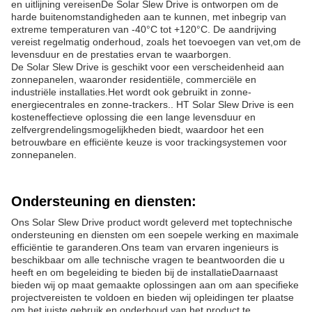
en uitlijning vereisenDe Solar Slew Drive is ontworpen om de
harde buitenomstandigheden aan te kunnen, met inbegrip van
extreme temperaturen van -40°C tot +120°C. De aandrijving
vereist regelmatig onderhoud, zoals het toevoegen van vet,om de
levensduur en de prestaties ervan te waarborgen.
De Solar Slew Drive is geschikt voor een verscheidenheid aan
zonnepanelen, waaronder residentiële, commerciële en
industriële installaties.Het wordt ook gebruikt in zonne-
energiecentrales en zonne-trackers.. HT Solar Slew Drive is een
kosteneffectieve oplossing die een lange levensduur en
zelfvergrendelingsmogelijkheden biedt, waardoor het een
betrouwbare en efficiënte keuze is voor trackingsystemen voor
zonnepanelen.
Ondersteuning en diensten:
Ons Solar Slew Drive product wordt geleverd met toptechnische
ondersteuning en diensten om een soepele werking en maximale
efficiëntie te garanderen.Ons team van ervaren ingenieurs is
beschikbaar om alle technische vragen te beantwoorden die u
heeft en om begeleiding te bieden bij de installatieDaarnaast
bieden wij op maat gemaakte oplossingen aan om aan specifieke
projectvereisten te voldoen en bieden wij opleidingen ter plaatse
om het juiste gebruik en onderhoud van het product te