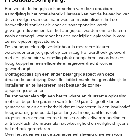
Een van de belangrijkste kenmerken van deze draaibare
aandrijving is het rotatiebereik.Hiermee kan het de beweging van
de zon volgen van oost naar west en maximaliseert het de
hoeveelheid zonlicht die door de zonnepanelen wordt
gevangen.Bovendien kan het aangepast worden om te draaien
zoals gevraagd, waardoor het een veelzijdige oplossing is voor
zonne-opsporingssystemen.
De zonnepanelen zijn verkrijgbaar in meerdere kleuren,
waaronder oranje, grijs of op aanvraag.Het wordt ook geleverd
met een planetaire versnellingsbak energiebron, waardoor een
hoog koppel en een efficiënte energieoverdracht worden
gewaarborgd.
Montageopties zijn een ander belangrijk aspect van deze
draaiende aandrijving.Deze flexibiliteit maakt het gemakkelijk te
installeren en te integreren met bestaande zonne-
opsporingssystemen.
De zonnepanelen zijn een betrouwbare en duurzame oplossing
met een beperkte garantie van 3 tot 10 jaar.Dit geeft klanten
gemoedsrust en de zekerheid dat ze investeren in een kwalitatief
hoogwaardig product dat jarenlang zal meegaanHet is ook
uitgerust met geavanceerde functies zoals zelfvergrendeling en
anti-backlash, die maximale nauwkeurigheid en veiligheid tijdens
het gebruik garanderen.
Over het algemeen is de zonnepaneel slewing drive een worm