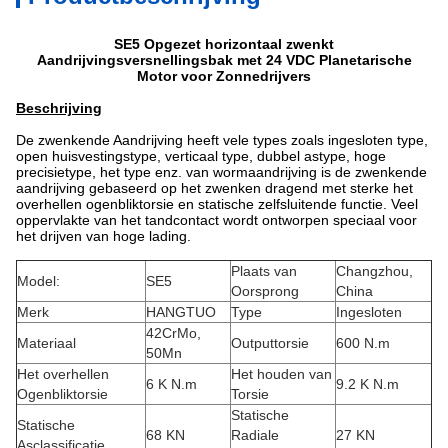
SE5 Opgezet horizontaal zwenkt
Aandrijvingsversnellingsbak met 24 VDC Planetarische
Motor voor Zonnedrijvers
Beschrijving
De zwenkende Aandrijving heeft vele types zoals ingesloten type,
open huisvestingstype, verticaal type, dubbel astype, hoge
precisietype, het type enz. van wormaandrijving is de zwenkende
aandrijving gebaseerd op het zwenken dragend met sterke het
overhellen ogenbliktorsie en statische zelfsluitende functie. Veel
oppervlakte van het tandcontact wordt ontworpen speciaal voor
het drijven van hoge lading.
Plaats van
Changzhou,
Model:
SE5
Oorsprong
China
Merk
HANGTUO
Type
Ingesloten
42CrMo,
Materiaal
Outputtorsie
600 N.m
50Mn
Het overhellen
Het houden van
6 K N.m
9.2 K N.m
Ogenbliktorsie
Torsie
Statische
Statische
68 KN
Radiale
27 KN
Asclassificatie