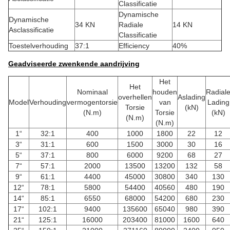
Classificatie
Dynamische
Dynamische
34 KN
Radiale
14 KN
Asclassificatie
Classificatie
Toestelverhouding
37:1
Efficiency
40%
Geadviseerde zwenkende aandrijving
Het
Het
Nominaal
houden
Radial
overhellen
Aslading
Model
Verhouding
vermogentorsie
van
Lading
Torsie
(kN)
(N.m)
Torsie
(kN)
(N.m)
(N.m)
1“
32:1
400
1000
1800
22
12
3“
31:1
600
1500
3000
30
16
5“
37:1
800
6000
9200
68
27
7“
57:1
2000
13500
13200
132
58
9“
61:1
4400
45000
30800
340
130
12“
78:1
5800
54400
40560
480
190
14“
85:1
6550
68000
54200
680
230
17“
102:1
9400
135600
65040
980
390
21“
125:1
16000
203400
81000
1600
640