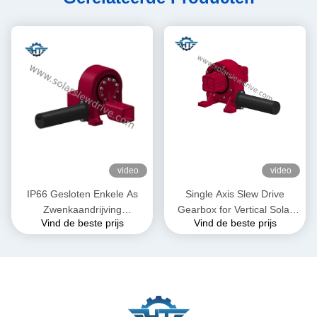
video
video
IP66 Gesloten Enkele As
Single Axis Slew Drive
Zwenkaandrijving
Gearbox for Vertical Solar
Vind de beste prijs
Vind de beste prijs
Tandwielkast voor
Tracking System
Zonnevolgsystemen