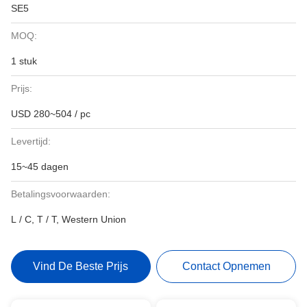
SE5
MOQ:
1 stuk
Prijs:
USD 280~504 / pc
Levertijd:
15~45 dagen
Betalingsvoorwaarden:
L / C, T / T, Western Union
Vind De Beste Prijs
Contact Opnemen