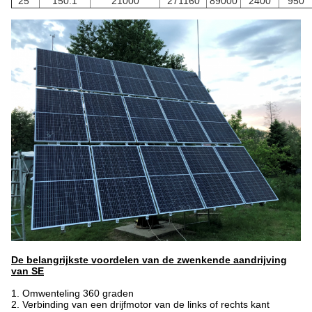
25“
150:1
21000
271160
89000
2400
950
De belangrijkste voordelen van de zwenkende aandrijving
van SE
1. Omwenteling 360 graden
2. Verbinding van een drijfmotor van de links of rechts kant