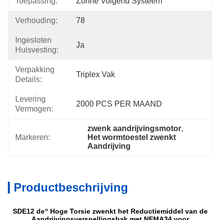
Toepassing:
Zonne Volgend Systeem
Verhouding:
78
Ingesloten
Ja
Huisvesting:
Verpakking
Triplex Vak
Details:
Levering
2000 PCS PER MAAND
Vermogen:
zwenk aandrijvingsmotor
, 
Markeren:
Het wormtoestel zwenkt 
Aandrijving
Productbeschrijving
SDE12 de“ Hoge Torsie zwenkt het Reductiemiddel van de
Aandrijvingsversnellingsbak met NEMA34 voor