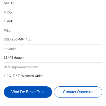
SDE12“
MOQ:
1 stuk
Prijs:
USD 280~504 / pc
Levertijd:
15~45 dagen
Betalingsvoorwaarden:
L / C, T / T, Western Union
Vind De Beste Prijs
Contact Opnemen