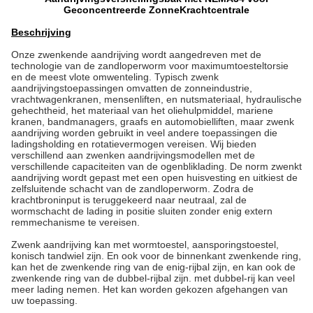
Geconcentreerde ZonneKrachtcentrale
Beschrijving
Onze zwenkende aandrijving wordt aangedreven met de
technologie van de zandloperworm voor maximumtoesteltorsie
en de meest vlote omwenteling. Typisch zwenk
aandrijvingstoepassingen omvatten de zonneindustrie,
vrachtwagenkranen, mensenliften, en nutsmateriaal, hydraulische
gehechtheid, het materiaal van het oliehulpmiddel, mariene
kranen, bandmanagers, graafs en automobielliften, maar zwenk
aandrijving worden gebruikt in veel andere toepassingen die
ladingsholding en rotatievermogen vereisen. Wij bieden
verschillend aan zwenken aandrijvingsmodellen met de
verschillende capaciteiten van de ogenbliklading. De norm zwenkt
aandrijving wordt gepast met een open huisvesting en uitkiest de
zelfsluitende schacht van de zandloperworm. Zodra de
krachtbroninput is teruggekeerd naar neutraal, zal de
wormschacht de lading in positie sluiten zonder enig extern
remmechanisme te vereisen.
Zwenk aandrijving kan met wormtoestel, aansporingstoestel,
konisch tandwiel zijn. En ook voor de binnenkant zwenkende ring,
kan het de zwenkende ring van de enig-rijbal zijn, en kan ook de
zwenkende ring van de dubbel-rijbal zijn. met dubbel-rij kan veel
meer lading nemen. Het kan worden gekozen afgehangen van
uw toepassing.