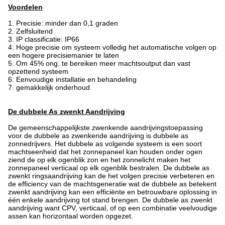
Voordelen
1. Precisie: minder dan 0,1 graden
2. Zelfsluitend
3. IP classificatie: IP66
4.
Hoge precisie om systeem volledig het automatische volgen op
een hogere precisiemanier te laten
5. Om 45% ong. te bereiken meer machtsoutput dan vast
opzettend systeem
6. Eenvoudige installatie en behandeling
7. gemakkelijk
onderhoud
De dubbele As zwenkt Aandrijving
De gemeenschappelijkste zwenkende aandrijvingstoepassing
voor de dubbele as zwenkende aandrijving is dubbele as
zonnedrijvers. Het dubbele as volgende systeem is een soort
machtseenheid dat het zonnepaneel kan houden onder ogen
ziend de op elk ogenblik zon en het zonnelicht maken het
zonnepaneel verticaal op elk ogenblik bestralen. De dubbele as
zwenkt ringsaandrijving kan de het volgen precisie verbeteren en
de efficiency van de machtsgeneratie wat de dubbele as betekent
zwenkt aandrijving kan een efficiënte en betrouwbare oplossing in
één enkele aandrijving tot stand brengen. De dubbele as zwenkt
aandrijving want CPV, verticaal, of op een combinatie veelvoudige
assen kan horizontaal worden opgezet.