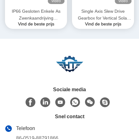
video
video
IP66 Gesloten Enkele As
Single Axis Slew Drive
Zwenkaandrijving
Gearbox for Vertical Solar
Vind de beste prijs
Vind de beste prijs
Tandwielkast voor
Tracking System
Zonnevolgsystemen
Sociale media
Snel contact
Telefoon
86-0519-88791866