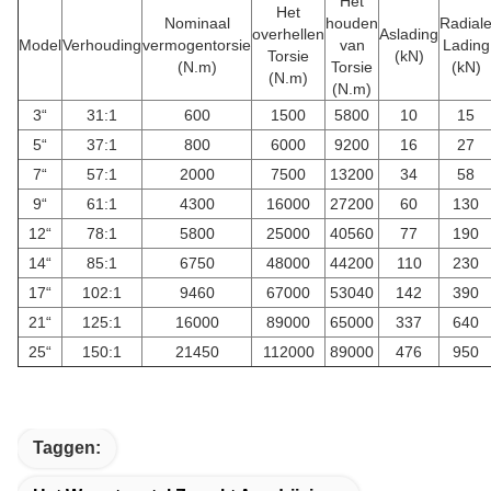
Het
Het
Nominaal
houden
Radial
overhellen
Aslading
Model
Verhouding
vermogentorsie
van
Lading
Torsie
(kN)
(N.m)
Torsie
(kN)
(N.m)
(N.m)
3“
31:1
600
1500
5800
10
15
5“
37:1
800
6000
9200
16
27
7“
57:1
2000
7500
13200
34
58
9“
61:1
4300
16000
27200
60
130
12“
78:1
5800
25000
40560
77
190
14“
85:1
6750
48000
44200
110
230
17“
102:1
9460
67000
53040
142
390
21“
125:1
16000
89000
65000
337
640
25“
150:1
21450
112000
89000
476
950
Taggen: