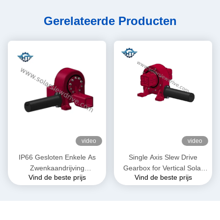
Gerelateerde Producten
video
video
IP66 Gesloten Enkele As
Single Axis Slew Drive
Zwenkaandrijving
Gearbox for Vertical Solar
Vind de beste prijs
Vind de beste prijs
Tandwielkast voor
Tracking System
Zonnevolgsystemen