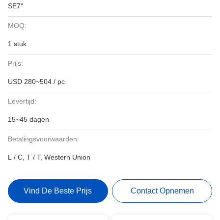
SE7“
MOQ:
1 stuk
Prijs:
USD 280~504 / pc
Levertijd:
15~45 dagen
Betalingsvoorwaarden:
L / C, T / T, Western Union
Vind De Beste Prijs
Contact Opnemen