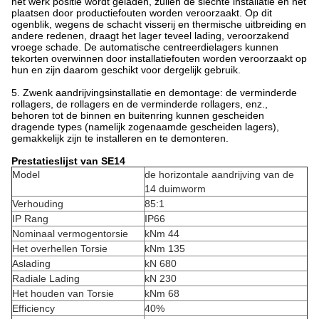
het werk positie wordt geladen, zullen de slechte installatie en het
plaatsen door productiefouten worden veroorzaakt. Op dit
ogenblik, wegens de schacht visserij en thermische uitbreiding en
andere redenen, draagt het lager teveel lading, veroorzakend
vroege schade. De automatische centreerdielagers kunnen
tekorten overwinnen door installatiefouten worden veroorzaakt op
hun en zijn daarom geschikt voor dergelijk gebruik.
5.
Zwenk aandrijvingsinstallatie en demontage: de verminderde
rollagers, de rollagers en de verminderde rollagers, enz.,
behoren tot de binnen en buitenring kunnen gescheiden
dragende types (namelijk zogenaamde gescheiden lagers),
gemakkelijk zijn te installeren en te demonteren.
Prestatieslijst van SE14
Model
de horizontale aandrijving van de
14 duimworm
Verhouding
85:1
IP Rang
IP66
Nominaal vermogentorsie
kNm 44
Het overhellen Torsie
kNm 135
Aslading
kN 680
Radiale Lading
kN 230
Het houden van Torsie
kNm 68
Efficiency
40%