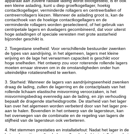
apparaat aan zuivere radiale lading wordt blootgesteld, is er ook
een kleine aslading, kunt u diep groefkogellager, hoekig
contactkogellager, verminderde rollagers en centreerballen of
centreerrollagers kiezen. Wanneer de aslading groot is, kan de
contacthoek van de hoekige contactkogellagers en de
verminderde rollagers worden geselecteerd, of het gebruik van
centripetale lagers en duwlagers gecombineerd, dat voor uiterst
hoge asladingen of speciale vereisten met grote asstarheid
bijzonder geschikt is.
2.
Toegestane snelheid: Voor verschillende bestuurder zwenken
de types van aandrijving, in het algemeen, lagers met kleine
wrijving en de lage het verwarmen capaciteit is geschikt voor
hoge snelheden. Het ontwerp zou voor roterende rollende lagers
moeten ernaar streven om in de omstandigheden onder hun
uiteindelijke rotatiesnelheid te werken.
3.
Starheid: Wanneer de lagers van aandrijvingseenheid zwenken
draag de lading, zullen de lagerring en de contactplaats van het
rollende lichaam elastische misvorming veroorzaken, is het
misvormingsbedrag evenredig aan de lading, en zijn verhouding
bepaalt de dragende starheidsgrootte. De starheid van het lager
kan over het algemeen worden verbeterd door van het lager pre-
aan te halen. Bovendien in het ontwerp van de lagersteun, kan
het overwegen van de combinatie en de regeling van lagers de
stijfheid van de lagersteun ook verbeteren.
4.
Het stemmen prestaties en installatiefout: Nadat het lager in de