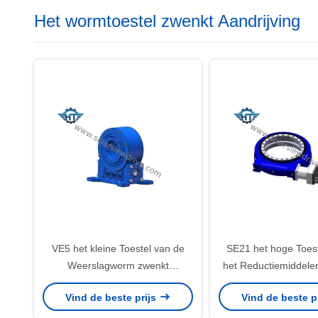
Het wormtoestel zwenkt Aandrijving
VE5 het kleine Toestel van de
SE21 het hoge Toest
Weerslagworm zwenkt
het Reductiemiddel
Aandrijving met Elektrische Motor
de Torsiesnelheid
Vind de beste prijs
Vind de beste p
voor Horizontale Enige As
Aandrijving voor 
Zonnedrijvers
Bouwmachin