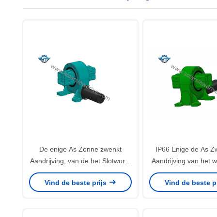
De enige As Zonne zwenkt
IP66 Enige de As 
Aandrijving, van de het Slotworm
Aandrijving van het 
van IP66 Zelf het
met Hoge Holdingsto
Vind de beste prijs
Vind de beste p
Toestelstructuur voor Zonne
Zonne Volgend S
Volgend Systeem