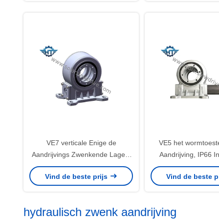
VE7 verticale Enige de
VE5 het wormtoest
Aandrijvings Zwenkende Lagers
Aandrijving, IP66 I
van de Asworm met Stepper
Huisvesting voor Pa
Vind de beste prijs
Vind de beste p
Motor en Controlemechanismen
TrogKrachtcent
voor Zonnedrijvers
hydraulisch zwenk aandrijving