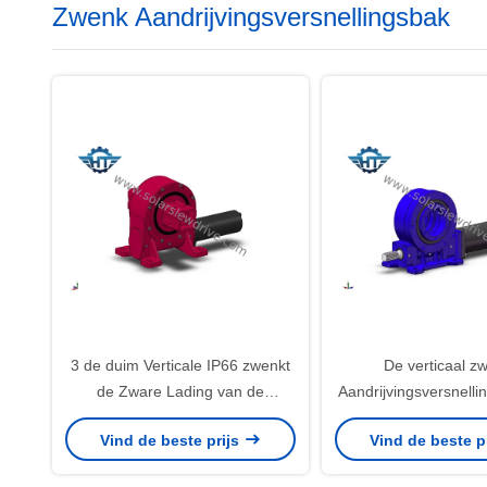
Zwenk Aandrijvingsversnellingsbak
3 de duim Verticale IP66 zwenkt
De verticaal z
de Zware Lading van de
Aandrijvingsversnelli
Aandrijvingsversnellingsbak voor
Automatische Zonn
Vind de beste prijs
Vind de beste p
Zonnepaneel Volgend Systeem
2*60, het Portretre
2*54 Twee