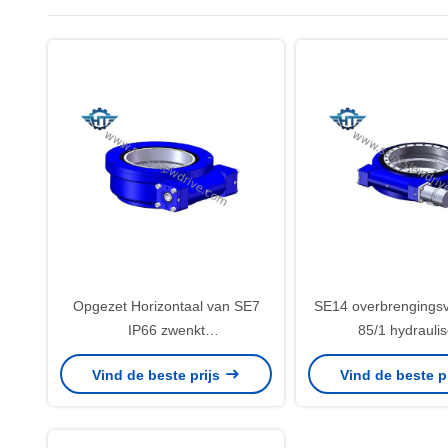
Opgezet Horizontaal van SE7
SE14 overbrengings
IP66 zwenkt
85/1 hydrauli
Aandrijvingsversnellingsbak met
zwenkingaandrijving
Vind de beste prijs
Vind de beste p
Hydraulische Motor voor
belasting voor kr
Bouwmachines
hoogwerker