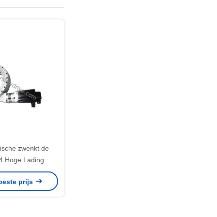
ische zwenkt de
4 Hoge Lading
ie met Hydraulische
beste prijs
r wordt aangepast
r Kranen