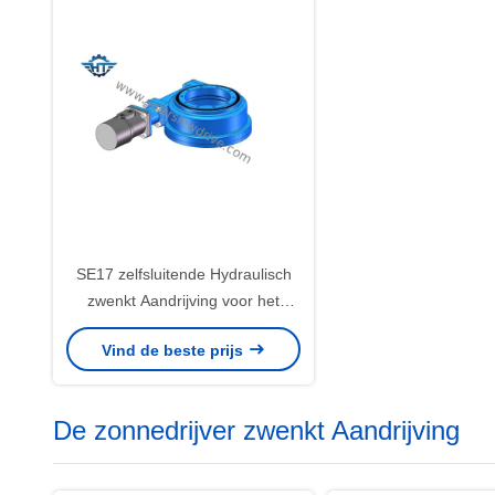
SE17 zelfsluitende Hydraulisch
zwenkt Aandrijving voor het
Horizontale Enige Systeem van
Vind de beste prijs
de Asaaneenschakeling
De zonnedrijver zwenkt Aandrijving