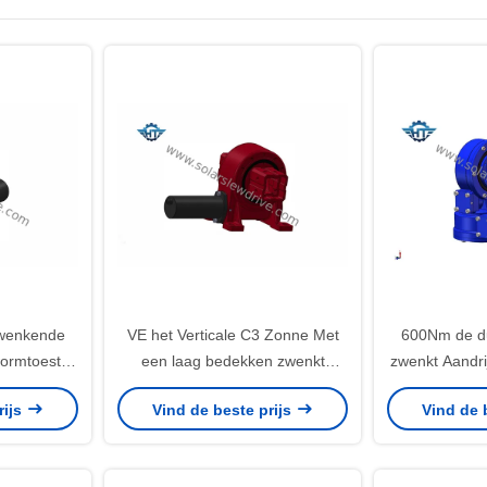
Zwenkende
VE het Verticale C3 Zonne Met
600Nm de d
wormtoestel
een laag bedekken zwenkt
zwenkt Aandri
rsie voor
Aandrijving met Dubbel die Worm
en de Cod
rijs
Vind de beste prijs
Vind de 
ysteem
wikkelen