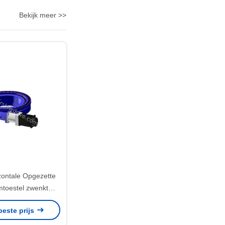
Bekijk meer >>
zontale Opgezette
toestel zwenkt
 met Servomotoren
beste prijs
iseringsmateriaal