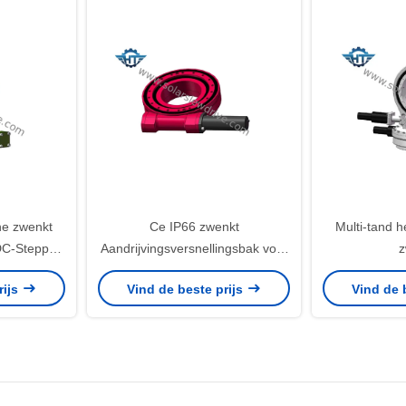
e zwenkt
Ce IP66 zwenkt
Multi-tand 
DC-Stepper
Aandrijvingsversnellingsbak voor
z
rijvers en
PV Drijvers
Aandrijvingsv
rijs
Vind de beste prijs
Vind de 
PV Volge
Precis