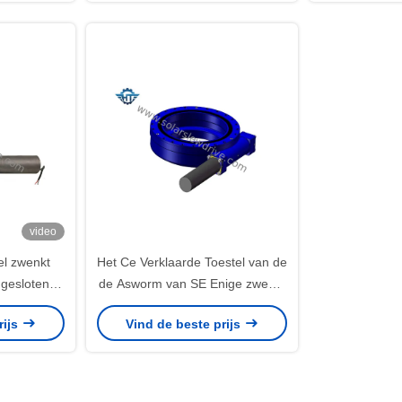
video
el zwenkt
Het Ce Verklaarde Toestel van de
ngesloten
de Asworm van SE Enige zwenkt
rabolische
Aandrijving met Ingesloten
rijs
Vind de beste prijs
rales
Huisvesting voor Zonnedrijvers