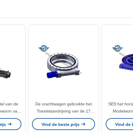
el van de
De vrachtwagen gebruikte het
SE9 het hori
enworm van
Toestelaandrijving van de 17
Modelworm
 zwenkt
Duimworm, Zware Lading met
Aandrijving
rijs
Vind de beste prijs
Vind de 
Robot en
Ingesloten Huisvesting voor
voor Automat
es
Mistkanon