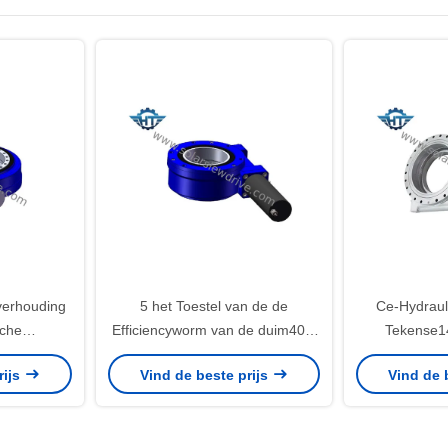
verhouding
5 het Toestel van de de
Ce-Hydraul
sche
Efficiencyworm van de duim40%
Tekense1
 met grote
Transmissie zwenkt Aandrijving
Aandrijving d
rijs
Vind de beste prijs
Vind de 
anen en
met Hydraulische Motor voor
Toestelmoto
s
Vrachtwagen Opgezette Kraan
voo