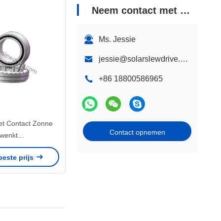
Neem contact met ons op
Ms. Jessie
jessie@solarslewdrive.com
+86 18800586965
het Contact Zonne
Contact opnemen
wenkt
ersnellingsbak voor
beste prijs
nd Systeem en
iemateriaal