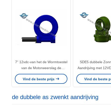
7“ 12vdc-van het de Wormtoestel
SDE5 dubbele Zonn
van de Motorweerslag de
Aandrijving met 12V
Zwenkende Ring
Motor voor Satellietd
Vind de beste prijs
Vind de beste p
Antenne
de dubbele as zwenkt aandrijving