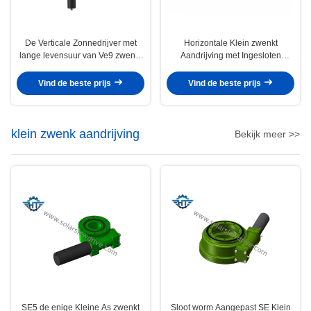
De Verticale Zonnedrijver met
Horizontale Klein zwenkt
lange levensuur van Ve9 zwenkt
Aandrijving met Ingesloten
Aandrijving die met de
Huisvesting in de Machines van
Elektrische Motor van 24vdc
de Techniekbouw
Vind de beste prijs
Vind de beste prijs
wordt aangepast
klein zwenk aandrijving
Bekijk meer >>
SE5 de enige Kleine As zwenkt
Sloot worm Aangepast SE Klein