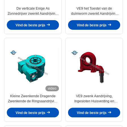
De verticale Enige As
VE9 het Toestel van de
Zonnedrijver zwenkt Aandrijving,
duimworm zwenkt Aandrijving
Klein zwenk Worm van de
voor Vlak Enig As Zonne Volgend
Aandrijvings de Dubbele Envelop
Systeem
Vind de beste prijs
Vind de beste prijs
video
Kleine Zwenkende Dragende
VE9 zwenk Aandrijving,
Zwenkende de Ringsaandrijving
Ingesloten Huisvesting en
van SE1 met Gedoofde
zelfsluitend voor
Tandoppervlakte voor
Aaneenschakelings Enig Zonne
Vind de beste prijs
Vind de beste prijs
Zonnedrijvers
Volgend Systeem