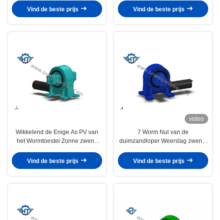
Vind de beste prijs
Vind de beste prijs
video
Wikkelend de Enige As PV van
7 Worm Nul van de
het Wormtoestel Zonne zwenk
duimzandloper Weerslag zwenkt
Aandrijvings42crmo Materiaal
Aandrijving voor Parabolische
Trog
Vind de beste prijs
Vind de beste prijs