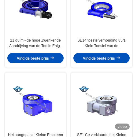
21 duim - de hoge Zwenkende
SE14 toestelverhouding 85/1
Aandrijving van de Torsie Enige
Klein Toestel van de
As met Hydraulische Motor voor
Weerslagworm zwenkt
Marine Cranes And Digger
Aandrijving voor Enige As en
Vind de beste prijs
Vind de beste prijs
Dubbele As Zonnedrijvers
video
Het aangepaste Kleine Embleem
SE1 Ce verklaarde het Kleine