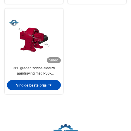
video
360 graden zonne-sleeuw
aandrijving met IP66-
bescherming voor zonne-
opsporingsinstallaties
Vind de beste prijs