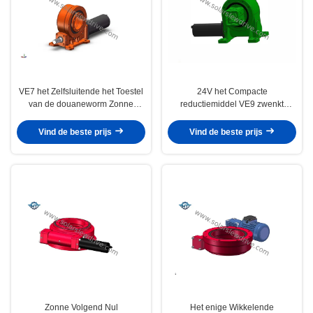
VE7 het Zelfsluitende het Toestel
24V het Compacte
van de douaneworm Zonne
reductiemiddel VE9 zwenkt
Zonne zwenkt Volgen Aandrijving
Aandrijvingsversnellingsbak voor
Zonne-energie
Vind de beste prijs
Vind de beste prijs
Zonne Volgend Nul
Het enige Wikkelende