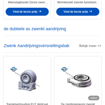
Weerslagtoestel Zonne zwenk
Wormtoestel zwenkt Aandrijving,
Aandrijving met 24V-Stepper
Zelfsluitende en IP66-Rang voor
Motorcodeurs
Zonnedrijvers
Vind de beste prijs
Vind de beste prijs
de dubbele as zwenkt aandrijving
Zwenk Aandrijvingsversnellingsbak
Bekijk meer >>
video
Toestelverhouding 61/1 Verticaal
De zandloperworm zwenkt