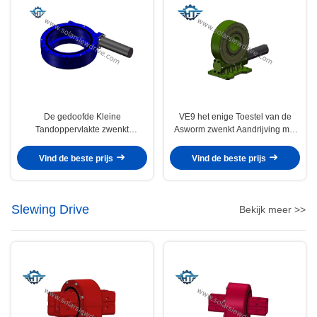
De gedoofde Kleine
VE9 het enige Toestel van de
Tandoppervlakte zwenkt
Asworm zwenkt Aandrijving met
Aandrijvings Hoge Plicht
Maatoplossingen voor PV, van
Ingesloten Bescherming voor
CSP en CPV-Drijvers
Vind de beste prijs
Vind de beste prijs
Openluchttoepassingen
Slewing Drive
Bekijk meer >>