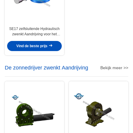
SE17 zelfsluitende Hydraulisch
zwenkt Aandrijving voor het
Horizontale Enige Systeem van
de Asaaneenschakeling
Vind de beste prijs
De zonnedrijver zwenkt Aandrijving
Bekijk meer >>