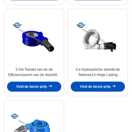
5 het Toestel van de de
Ce-Hydraulische zwenkt de
Efficiencyworm van de duim40%
Tekense14 Hoge Lading
Transmissie zwenkt Aandrijving
Aandrijving die met Hydraulische
met Hydraulische Motor voor
Toestelmotor wordt aangepast
Vind de beste prijs
Vind de beste prijs
Vrachtwagen Opgezette Kraan
voor Kranen