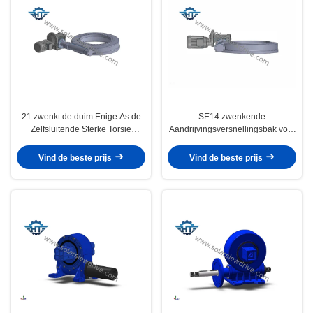
21 zwenkt de duim Enige As de
SE14 zwenkende
Zelfsluitende Sterke Torsie
Aandrijvingsversnellingsbak voor
Aangepaste Grootte van de
Zonne de Wormaandrijving van
Aandrijvingsversnellingsbak voor
het Drijverssysteem met
Vind de beste prijs
Vind de beste prijs
CSP
Hydraulische Motor