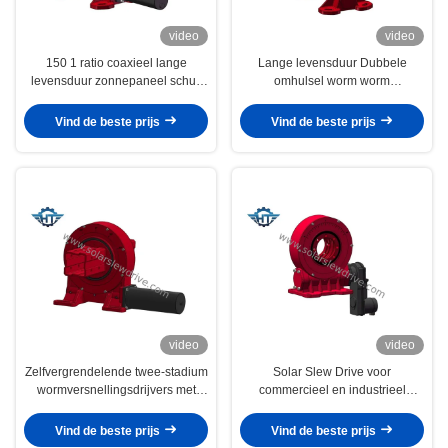
video
video
150 1 ratio coaxieel lange
Lange levensduur Dubbele
levensduur zonnepaneel schuif
omhulsel worm worm
aandrijving worm versnellingsbak
draaigoestel met grijze of oranje
kleur
Vind de beste prijs
Vind de beste prijs
video
video
Zelfvergrendelende twee-stadium
Solar Slew Drive voor
wormversnellingsdrijvers met
commercieel en industrieel
versnellingsverhouding van de
dakinstallatiesysteem
versnellingsdrive
Vind de beste prijs
Vind de beste prijs