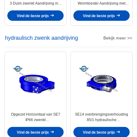
3 Duim zwenkt Aandrijving met
Wormtoestel Aandrijving met
Elektrische Toestelmotor voor
Planetarische Toestelmotor voor
Zonne Volgend Systeem
Enige As Zonnedrijvers zwenkt
Vind de beste prijs
Vind de beste prijs
hydraulisch zwenk aandrijving
Bekijk meer >>
Opgezet Horizontaal van SE7
SE14 overbrengingsverhouding
IP66 zwenkt
85/1 hydraulische
Aandrijvingsversnellingsbak met
zwenkingaandrijving met grote
Hydraulische Motor voor
belasting voor kranen en
Vind de beste prijs
Vind de beste prijs
Bouwmachines
hoogwerkers