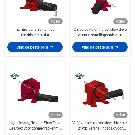
video
video
Zonne-aandrijving met
CE verticale omhulsel slew drive
elektrische motor
worm versnellingsbak voor
flexibel zonne-tracking systeem
Vind de beste prijs
Vind de beste prijs
video
video
High Holding Torque Slew Drive
Ve8" zonne-tracker slew drive met
Gearbox voor zonne-tracker met
24vdc versnellingsbak voor
een hoge laadcapaciteit
zonnepaneel flexibel tracking