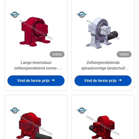
video
video
Lange levensduur
Zelfvergrendelende
zelfvergrendelend zonne-
spiraalvormige tandschuif
opsporingssysteem van zuid naar
aandrijving met 150 1 verhouding
noord
en EP-2 vet
Vind de beste prijs
Vind de beste prijs