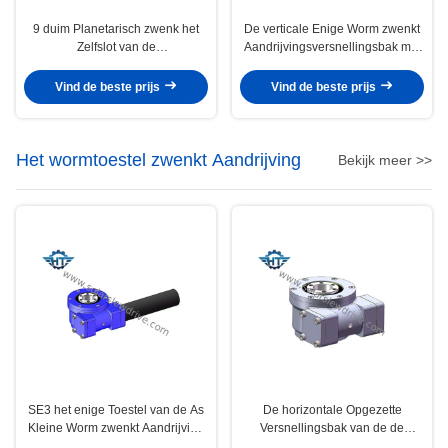
9 duim Planetarisch zwenk het
De verticale Enige Worm zwenkt
Zelfslot van de
Aandrijvingsversnellingsbak met
Aandrijvingsversnellingsbak en
230VAC-Toestelmotor voor Zonne
Hoge Nauwkeurigheid voor
Volgend Systeem
Vind de beste prijs
Vind de beste prijs
Enige Asdrijvers
Het wormtoestel zwenkt Aandrijving
Bekijk meer >>
SE3 het enige Toestel van de As
De horizontale Opgezette
Kleine Worm zwenkt Aandrijving
Versnellingsbak van de de
met Elektrische Motor voor Enige
Wormaandrijving van SE5 Kleine