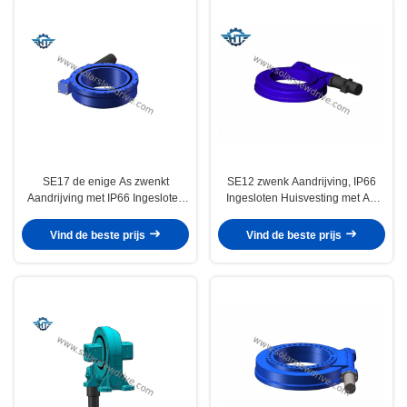
SE17 de enige As zwenkt
SE12 zwenk Aandrijving, IP66
Aandrijving met IP66 Ingesloten
Ingesloten Huisvesting met AC
Huisvesting en wikkelt Worm voor
Motor voor Vrachtwagen Crane
Zonnedrijvers
And Construction Machinery
Vind de beste prijs
Vind de beste prijs