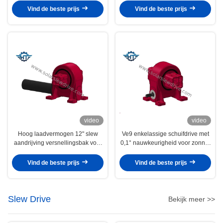
systeem
Vind de beste prijs
Vind de beste prijs
video
video
Hoog laadvermogen 12" slew
Ve9 enkelassige schuifdrive met
aandrijving versnellingsbak voor
0,1° nauwkeurigheid voor zonne-
betrouwbaar zonne-tracking
opsporingssysteem
systeem
Vind de beste prijs
Vind de beste prijs
Slew Drive
Bekijk meer >>