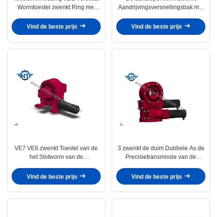
Wormtoestel zwenkt Ring met
Aandrijvingsversnellingsbak met
Nema 34 en Motorbestuurder
24 VDC Planetarische
voor CPV en CSP
Toestelmotoren voor zonne-
Vind de beste prijs
Vind de beste prijs
energie
VE7 VE6 zwenkt Toestel van de
3 zwenkt de duim Dubbele As de
het Slotworm van de
Precisietransmissie van de
Aandrijvingsversnellingsbak het
Aandrijvingsversnellingsbak voor
Zelf voor Horizontale Enige As
Zonne Volgend Systeem
Vind de beste prijs
Vind de beste prijs
Zonnedrijvers