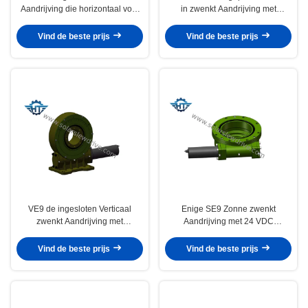
Aandrijving die horizontaal voor
in zwenkt Aandrijving met
Industrieel Gebruik wordt
Gedoofde Toesteltand voor
geïnstalleerd
Bouwmachines
Vind de beste prijs
Vind de beste prijs
VE9 de ingesloten Verticaal
Enige SE9 Zonne zwenkt
zwenkt Aandrijving met
Aandrijving met 24 VDC
Zelfsluitende Eigenschap voor
Aangepaste Motor voor
vlak Enig Volgend Systeem
Industriële en Zonnedrijvers
Vind de beste prijs
Vind de beste prijs