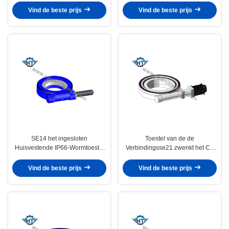
As en Dubbele As Zonnedrijvers
voor Overgeheld en Schuin
Vind de beste prijs
Vind de beste prijs
Zonne Volgend Systeem
SE14 het ingesloten
Toestel van de de
Huisvestende IP66-Wormtoestel
Verbindingsse21 zwenkt het Ce
zwenkt Aandrijving met de
Verklaarde Worm van de
Motoren van 24V gelijkstroom
skeletolie Aandrijving voor
Vind de beste prijs
Vind de beste prijs
voor Dubbele As Zonnedrijvers
Zonnedrijvers en Havenkranen